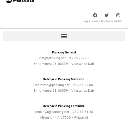
Segueix-nos a les xarxes socials
Pànxing General
info@panxing.net – 93 753 27 08
Enric Morera 25, 08339 – Vilassar de Dalt
Delegació Pànxing Maresme
maresme@panxing.net – 93 753 27 08
Enric Morera 25, 08339 – Vilassar de Dalt
Delegació Pànxing Cerdanya
cerdanya@panxing.net – 972 88 24 28
Alfons I, 44 A, 17520 – Puigcerdà