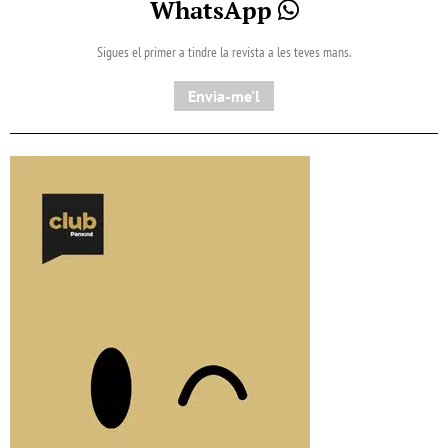
WhatsApp
Sigues el primer a tindre la revista a les teves mans.
Envia-me'l