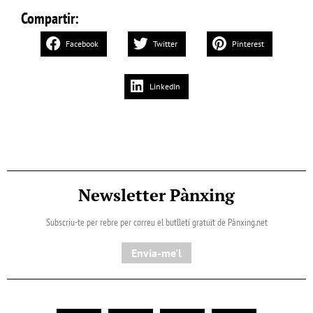
Compartir:
Facebook
Twitter
Pinterest
LinkedIn
Newsletter Pànxing
Subscriu-te per rebre per correu el butlletí gratuït de Pànxing.net​
Envia-me'l