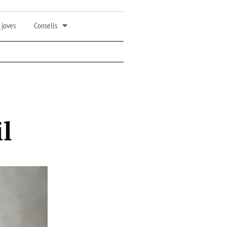
 joves
Consells
l