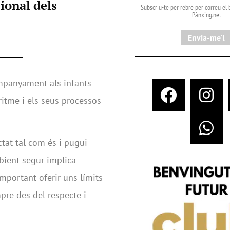
ional dels
Subscriu-te per rebre per correu el b
Pànxing.net​
Envia-me'l
ompanyament als infants
 ritme i els seus processos
ctat tal com és i pugui
bient segur implica
important oferir uns límits
pre des del respecte i