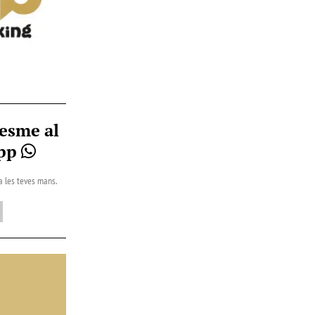
esme al
App
 a les teves mans.