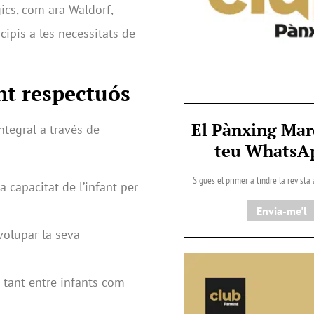
ics, com ara Waldorf,
ncipis a les necessitats de
nt respectuós
El Pànxing Mar
tegral a través de
teu Whats
Sigues el primer a tindre la revista
a capacitat de l’infant per
Envia-me'l
volupar la seva
 tant entre infants com