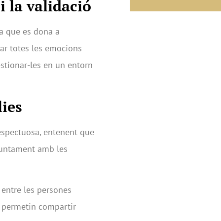
 la validació
ia que es dona a
dar totes les emocions
estionar-les en un entorn
lies
respectuosa, entenent que
juntament amb les
 entre les persones
e permetin compartir