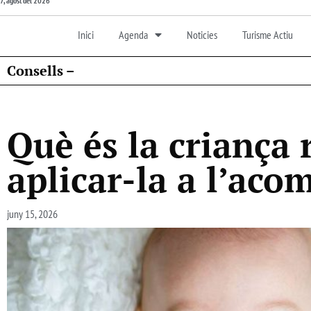
7, agost del 2026
Inici
Agenda
Noticies
Turisme Actiu
Consells –
Què és la criança 
aplicar-la a l’ac
juny 15, 2026