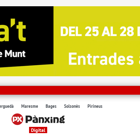
erguedà
Maresme
Bages
Solsonès
Pirineus
Digital