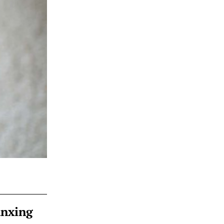
ànxing