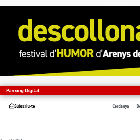
Pànxing Digital
Subscriu-te
Cerdanya
B