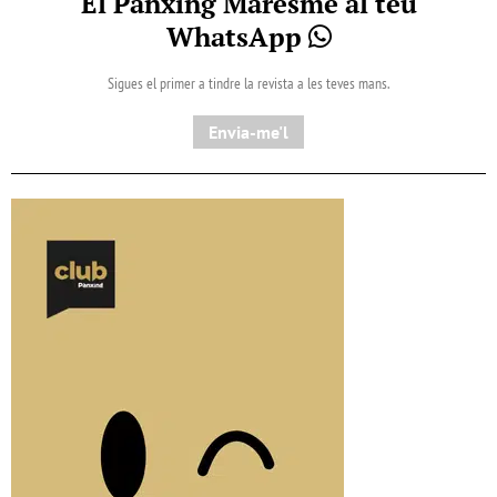
El Pànxing Maresme al teu
WhatsApp
Sigues el primer a tindre la revista a les teves mans.
Envia-me'l