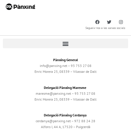
Segueix-nos a les xarxes socials
Pànxing General
info@panxing.net – 93 753 27 08
Enric Morera 25, 08339 – Vilassar de Dalt
Delegació Pànxing Maresme
maresme@panxing.net – 93 753 27 08
Enric Morera 25, 08339 – Vilassar de Dalt
Delegació Pànxing Cerdanya
cerdanya@panxing.net – 972 88 24 28
Alfons I, 44 A, 17520 – Puigcerdà