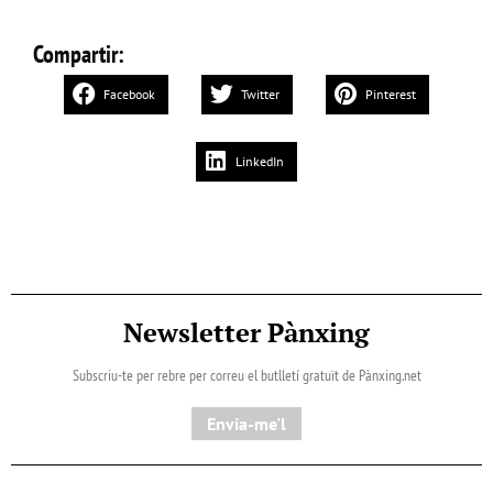
Compartir:
Facebook
Twitter
Pinterest
LinkedIn
Newsletter Pànxing
Subscriu-te per rebre per correu el butlletí gratuït de Pànxing.net​
Envia-me'l