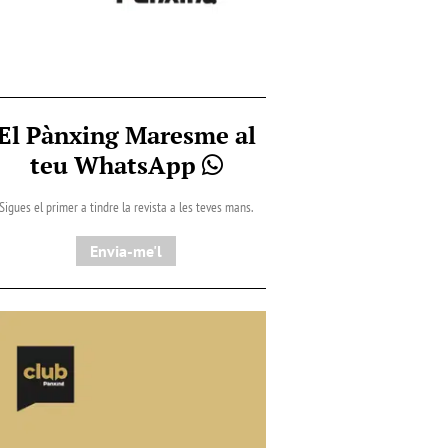
El Pànxing Maresme al
teu WhatsApp
Sigues el primer a tindre la revista a les teves mans.
Envia-me'l