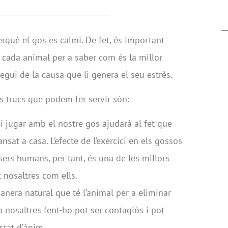
què el gos es calmi. De fet, és important
e cada animal per a saber com és la millor
gui de la causa que li genera el seu estrès.
 trucs que podem fer servir són:
s i jugar amb el nostre gos ajudarà al fet que
nsat a casa. L’efecte de l’exercici en els gossos
sers humans, per tant, és una de les millors
 nosaltres com ells.
manera natural que té l’animal per a eliminar
 a nosaltres fent-ho pot ser contagiós i pot
stat d’ànim.