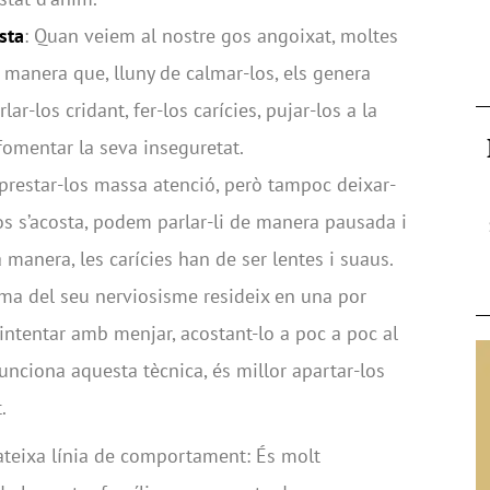
sta
: Quan veiem al nostre gos angoixat, moltes
anera que, lluny de calmar-los, els genera
r-los cridant, fer-los carícies, pujar-los a la
fomentar la seva inseguretat.
 prestar-los massa atenció, però tampoc deixar-
s s’acosta, podem parlar-li de manera pausada i
 manera, les carícies han de ser lentes i suaus.
lema del seu nerviosisme resideix en una por
intentar amb menjar, acostant-lo a poc a poc al
funciona aquesta tècnica, és millor apartar-los
.
mateixa línia de comportament: És molt