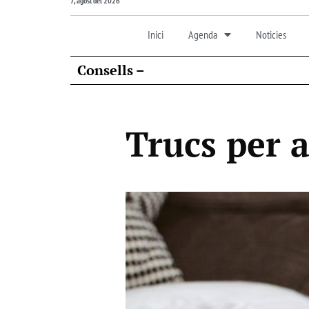
7, agost del 2026
Inici
Agenda
Noticies
Consells –
Trucs per a