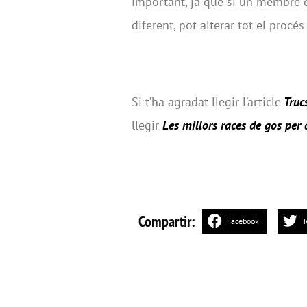
important, ja que si un membre 
diferent, pot alterar tot el procés
Si t’ha agradat llegir l’article
Trucs
llegir
Les millors races de gos per 
Compartir:
Facebook
T