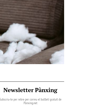
Newsletter Pànxing
Subscriu-te per rebre per correu el butlletí gratuït de
Pànxing.net​