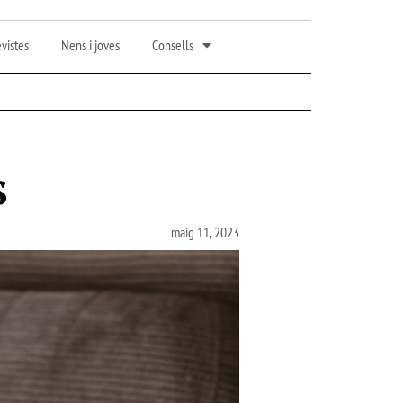
vistes
Nens i joves
Consells
s
maig 11, 2023