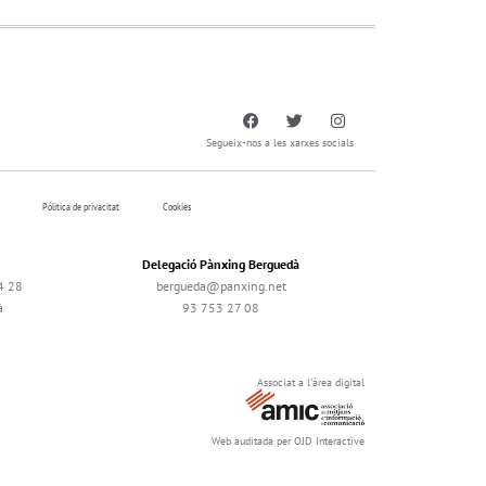
Segueix-nos a les xarxes socials
Pólitica de privacitat
Cookies
Delegació Pànxing Berguedà
4 28
bergueda@panxing.net
à
93 753 27 08
Associat a l'àrea digital
Web auditada per OJD Interactive