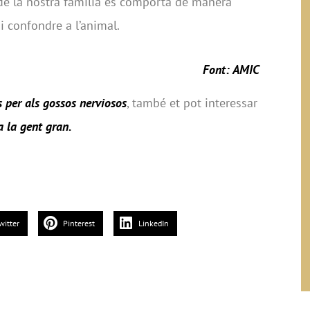
de la nostra família es comporta de manera
 i confondre a l’animal.
Font:
AMIC
 per als gossos nerviosos
, també et pot interessar
a la gent gran
.
witter
Pinterest
LinkedIn