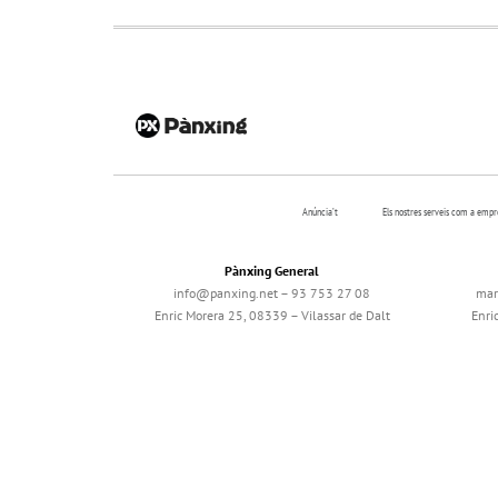
Anúncia’t
Els nostres serveis com a emp
Pànxing General
info@panxing.net – 93 753 27 08
mar
Enric Morera 25, 08339 – Vilassar de Dalt
Enri