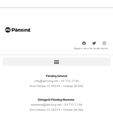
Segueix-nos a les xarxes socials
Pànxing General
info@panxing.net – 93 753 27 08
Enric Morera 25, 08339 – Vilassar de Dalt
Delegació Pànxing Maresme
maresme@panxing.net – 93 753 27 08
Enric Morera 25, 08339 – Vilassar de Dalt