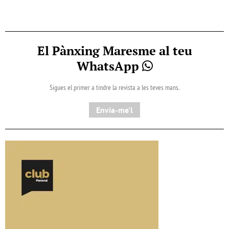
El Pànxing Maresme al teu
WhatsApp
Sigues el primer a tindre la revista a les teves mans.
Envia-me'l