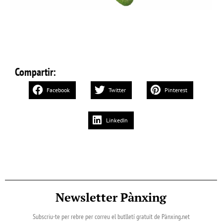
Compartir:
Facebook
Twitter
Pinterest
LinkedIn
Newsletter Pànxing
Subscriu-te per rebre per correu el butlletí gratuït de Pànxing.net​