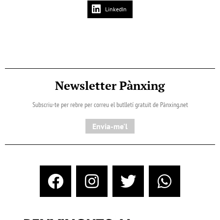
LinkedIn
Newsletter Pànxing
Subscriu-te per rebre per correu el butlletí gratuït de Pànxing.net​
Envia-me'l