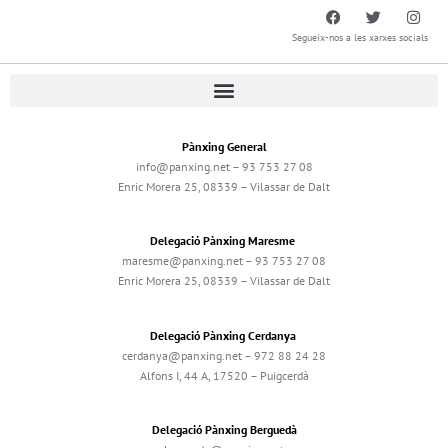
Segueix-nos a les xarxes socials
Pànxing General
info@panxing.net – 93 753 27 08
Enric Morera 25, 08339 – Vilassar de Dalt
Delegació Pànxing Maresme
maresme@panxing.net – 93 753 27 08
Enric Morera 25, 08339 – Vilassar de Dalt
Delegació Pànxing Cerdanya
cerdanya@panxing.net – 972 88 24 28
Alfons I, 44 A, 17520 – Puigcerdà
Delegació Pànxing Berguedà