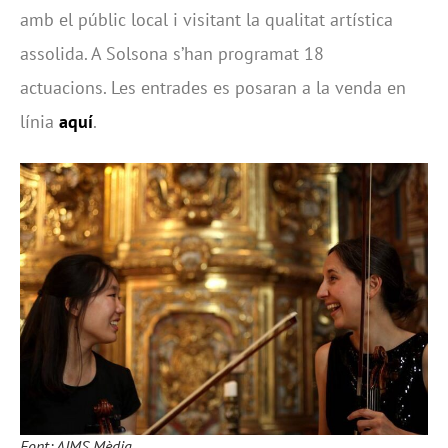
amb el públic local i visitant la qualitat artística
assolida. A Solsona s’han programat 18
actuacions. Les entrades es posaran a la venda en
línia
aquí
.
Font: AIMS Mèdia