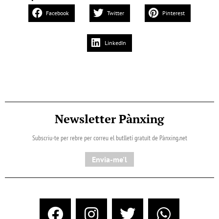
Facebook
Twitter
Pinterest
LinkedIn
Newsletter Pànxing
Subscriu-te per rebre per correu el butlletí gratuït de Pànxing.net​
Envia-me'l