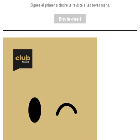
Sigues el primer a tindre la revista a les teves mans.
Envia-me'l