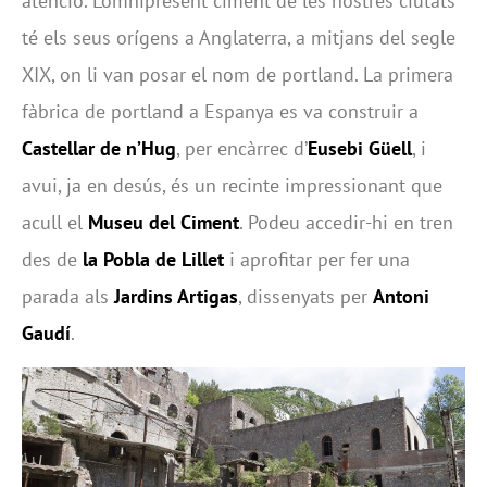
atenció. L’omnipresent ciment de les nostres ciutats
té els seus orígens a Anglaterra, a mitjans del segle
XIX, on li van posar el nom de portland. La primera
fàbrica de portland a Espanya es va construir a
Castellar de n’Hug
, per encàrrec d’
Eusebi Güell
, i
avui, ja en desús, és un recinte impressionant que
acull el
Museu del Ciment
. Podeu accedir-hi en tren
des de
la Pobla de Lillet
i aprofitar per fer una
parada als
Jardins Artigas
, dissenyats per
Antoni
Gaudí
.