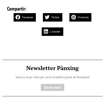
Compartir:
Facebook
Twitter
Pinterest
LinkedIn
Newsletter Pànxing
Subscriu-te per rebre per correu el butlletí gratuït de Pànxing.net​
Envia-me'l