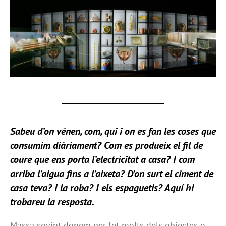
Sabeu d’on vénen, com, qui i on es fan les coses que
consumim diàriament? Com es produeix el
fil de
coure
que ens porta l’electricitat a casa? I com
arriba
l’aigua
fins a l’aixeta? D’on surt el
ciment
de
casa teva? I la roba? I els
espaguetis
?
Aquí hi
trobareu la resposta.
Massa sovint donem per fet molts dels objectes o