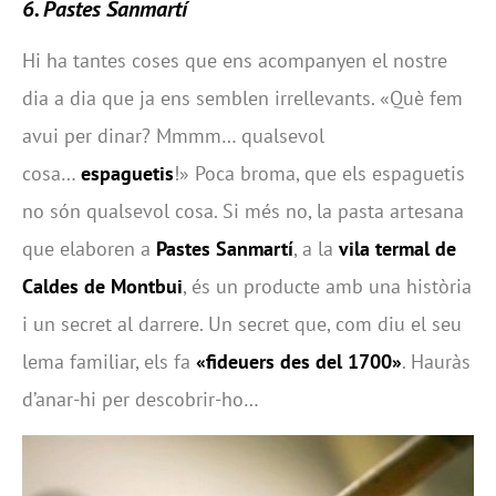
6. Pastes Sanmartí
Hi ha tantes coses que ens acompanyen el nostre
dia a dia que ja ens semblen irrellevants. «Què fem
avui per dinar? Mmmm… qualsevol
cosa…
espaguetis
!» Poca broma, que els espaguetis
no són qualsevol cosa. Si més no, la pasta artesana
que elaboren a
Pastes Sanmartí
, a la
vila termal de
Caldes de Montbui
, és un producte amb una història
i un secret al darrere. Un secret que, com diu el seu
lema familiar, els fa
«fideuers des del 1700»
. Hauràs
d’anar-hi per descobrir-ho…