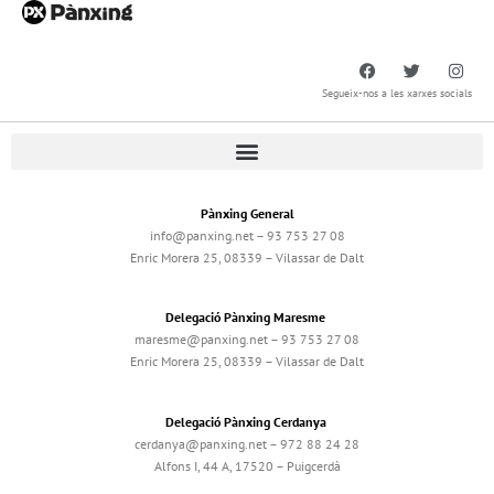
Segueix-nos a les xarxes socials
Pànxing General
info@panxing.net – 93 753 27 08
Enric Morera 25, 08339 – Vilassar de Dalt
Delegació Pànxing Maresme
maresme@panxing.net – 93 753 27 08
Enric Morera 25, 08339 – Vilassar de Dalt
Delegació Pànxing Cerdanya
cerdanya@panxing.net – 972 88 24 28
Alfons I, 44 A, 17520 – Puigcerdà