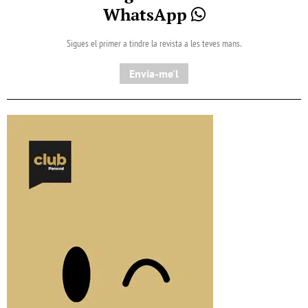
WhatsApp
Sigues el primer a tindre la revista a les teves mans.
Envia-me'l