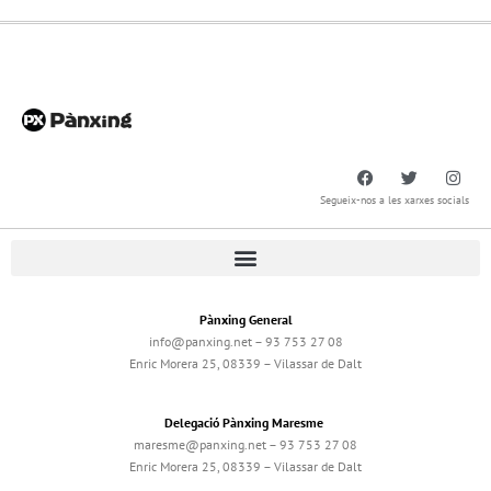
Segueix-nos a les xarxes socials
Pànxing General
info@panxing.net – 93 753 27 08
Enric Morera 25, 08339 – Vilassar de Dalt
Delegació Pànxing Maresme
maresme@panxing.net – 93 753 27 08
Enric Morera 25, 08339 – Vilassar de Dalt