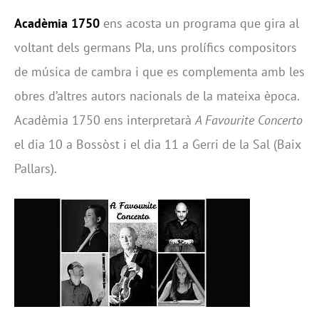
Acadèmia 1750
ens acosta un programa que gira al
voltant dels germans Pla, uns prolífics compositors
de música de cambra i que es complementa amb les
obres d’altres autors nacionals de la mateixa època.
Acadèmia 1750 ens interpretarà
A Favourite Concerto
el dia 10 a Bossòst i el dia 11 a Gerri de la Sal (Baix
Pallars).