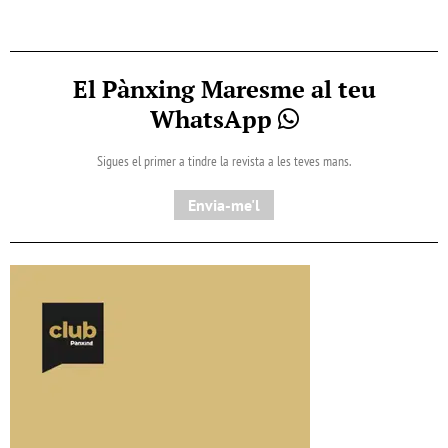
El Pànxing Maresme al teu
WhatsApp
Sigues el primer a tindre la revista a les teves mans.
Envia-me'l