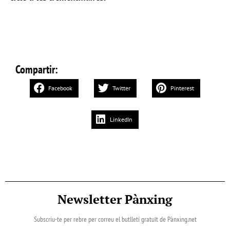
Compartir:
Facebook
Twitter
Pinterest
LinkedIn
Newsletter Pànxing
Subscriu-te per rebre per correu el butlletí gratuït de Pànxing.net​