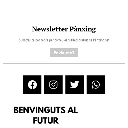
Newsletter Pànxing
Subscriu-te per rebre per correu el butlletí gratuït de Pànxing.net​
Envia-me'l