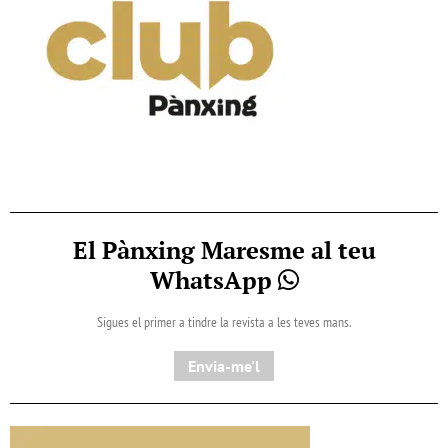
El Pànxing Maresme al teu
WhatsApp
Sigues el primer a tindre la revista a les teves mans.
Envia-me'l