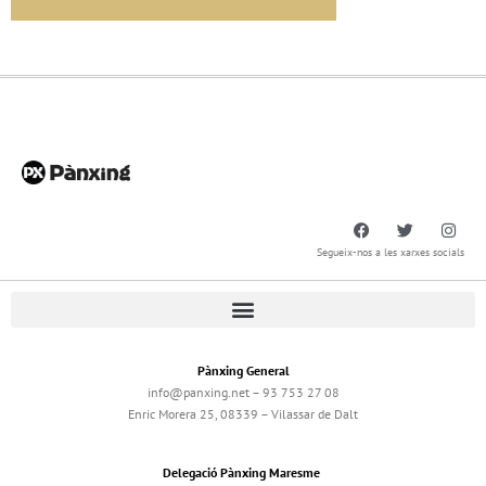
Segueix-nos a les xarxes socials
Pànxing General
info@panxing.net – 93 753 27 08
Enric Morera 25, 08339 – Vilassar de Dalt
Delegació Pànxing Maresme