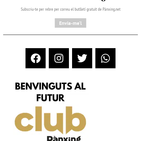
Subscriu-te per rebre per correu el butlletí gratuït de Pànxing.net​
Envia-me'l