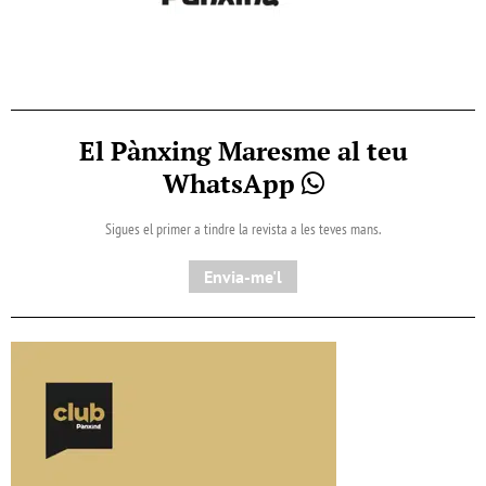
El Pànxing Maresme al teu
WhatsApp
Sigues el primer a tindre la revista a les teves mans.
Envia-me'l