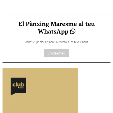
El Pànxing Maresme al teu
WhatsApp
Sigues el primer a tindre la revista a les teves mans.
Envia-me'l