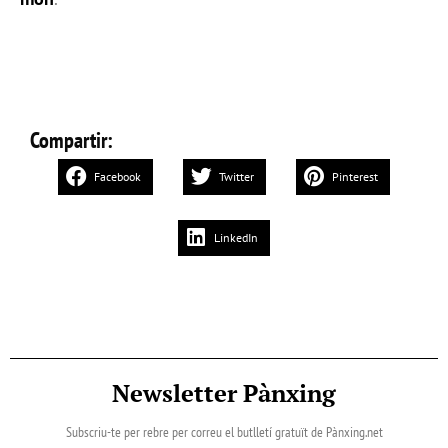
Compartir:
Facebook
Twitter
Pinterest
LinkedIn
Newsletter Pànxing
Subscriu-te per rebre per correu el butlletí gratuït de Pànxing.net​