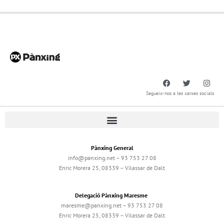
Segueix-nos a les xarxes socials
Pànxing General
info@panxing.net – 93 753 27 08
Enric Morera 25, 08339 – Vilassar de Dalt
Delegació Pànxing Maresme
maresme@panxing.net – 93 753 27 08
Enric Morera 25, 08339 – Vilassar de Dalt