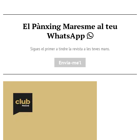
El Pànxing Maresme al teu
WhatsApp
Sigues el primer a tindre la revista a les teves mans.
Envia-me'l