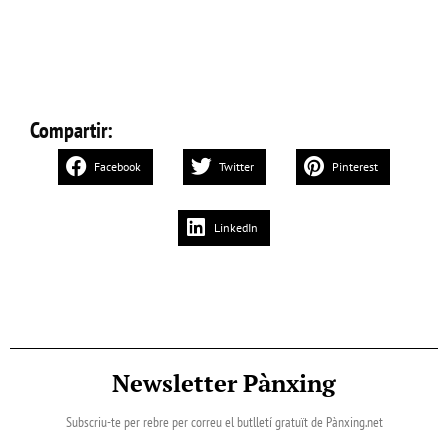
Compartir:
Facebook
Twitter
Pinterest
LinkedIn
Newsletter Pànxing
Subscriu-te per rebre per correu el butlletí gratuït de Pànxing.net​