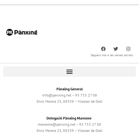
Segueix-nos a les xarxes socials
Pànxing General
info@panxing.net – 93 753 27 08
Enric Morera 25, 08339 – Vilassar de Dalt
Delegació Pànxing Maresme
maresme@panxing.net – 93 753 27 08
Enric Morera 25, 08339 – Vilassar de Dalt