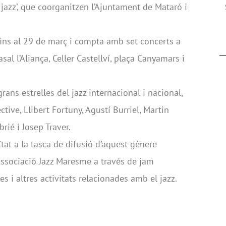
l jazz’, que coorganitzen l’Ajuntament de Mataró i
n fins al 29 de març i compta amb set concerts a
asal l’Aliança, Celler Castellví, plaça Canyamars i
ns estrelles del jazz internacional i nacional,
ive, Llibert Fortuny, Agustí Burriel, Martin
ié i Josep Traver.
ïtat a la tasca de difusió d’aquest gènere
’Associació Jazz Maresme a través de jam
s i altres activitats relacionades amb el jazz.