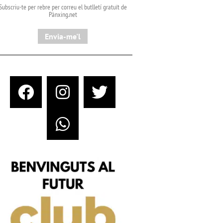
Subscriu-te per rebre per correu el butlletí gratuït de
Pànxing.net​
Envia-me'l