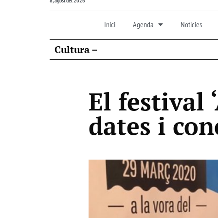
8, agost del 2026
Inici
Agenda
Noticies
Cultura –
El festival 
dates i con