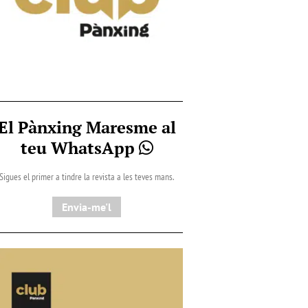
El Pànxing Maresme al
teu WhatsApp
Sigues el primer a tindre la revista a les teves mans.
Envia-me'l