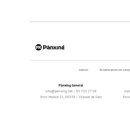
Anúncia’t
Els nostres serveis com a emp
Pànxing General
info@panxing.net – 93 753 27 08
mar
Enric Morera 25, 08339 – Vilassar de Dalt
Enri