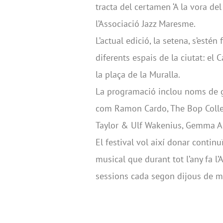
tracta del certamen ‘A la vora de
l’Associació Jazz Maresme.
L’actual edició, la setena, s’esté
diferents espais de la ciutat: el C
la plaça de la Muralla.
La programació inclou noms de gra
com Ramon Cardo, The Bop Collect
Taylor & Ulf Wakenius, Gemma Abr
El festival vol així donar continu
musical que durant tot l’any fa l
sessions cada segon dijous de me