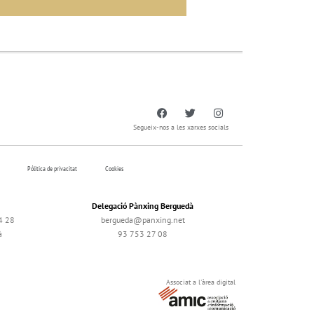
Segueix-nos a les xarxes socials
Pólitica de privacitat
Cookies
Delegació Pànxing Berguedà
4 28
bergueda@panxing.net
à
93 753 27 08
Associat a l'àrea digital