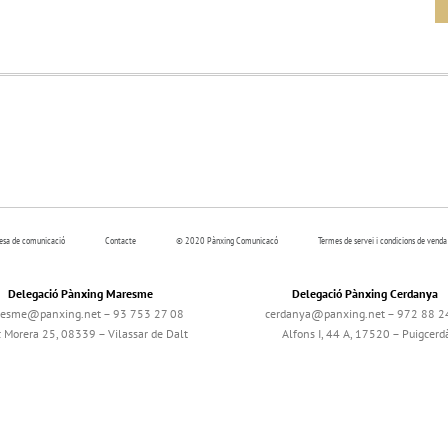
resa de comunicació
Contacte
© 2020 Pànxing Comunicacó
Termes de servei i condicions de venda
Delegació Pànxing Maresme
Delegació Pànxing Cerdanya
esme@panxing.net – 93 753 27 08
cerdanya@panxing.net – 972 88 2
c Morera 25, 08339 – Vilassar de Dalt
Alfons I, 44 A, 17520 – Puigcerd