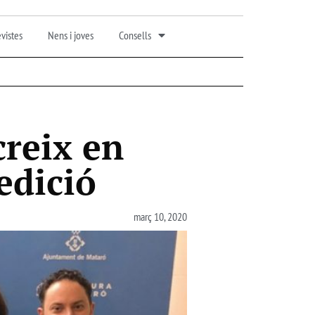
vistes
Nens i joves
Consells
 creix en
edició
març 10, 2020