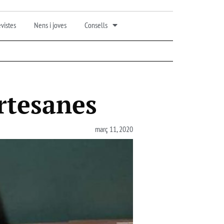
vistes
Nens i joves
Consells
artesanes
març 11, 2020