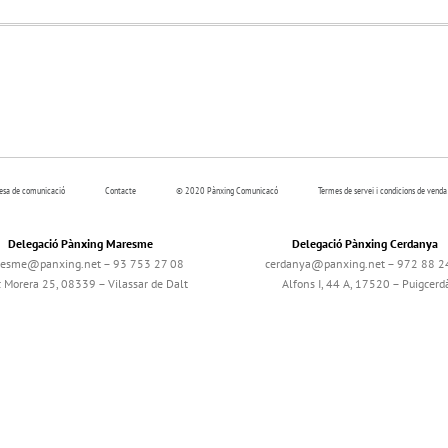
resa de comunicació
Contacte
© 2020 Pànxing Comunicacó
Termes de servei i condicions de venda
Delegació Pànxing Maresme
Delegació Pànxing Cerdanya
esme@panxing.net – 93 753 27 08
cerdanya@panxing.net – 972 88 2
c Morera 25, 08339 – Vilassar de Dalt
Alfons I, 44 A, 17520 – Puigcerd