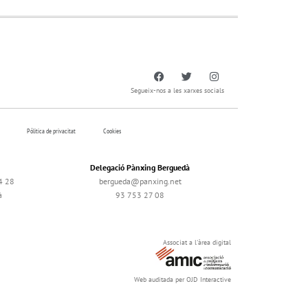
Segueix-nos a les xarxes socials
Pólitica de privacitat
Cookies
Delegació Pànxing Berguedà
4 28
bergueda@panxing.net
à
93 753 27 08
Associat a l'àrea digital
Web auditada per OJD Interactive