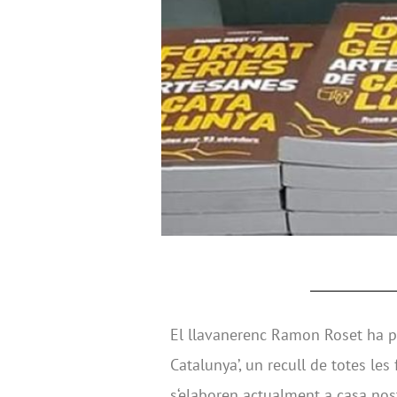
El llavanerenc Ramon Roset ha p
Catalunya’, un recull de totes le
s‘elaboren actualment a casa nos