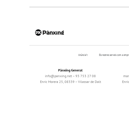
Anúncia’t
Els nostres serveis com a emp
Pànxing General
info@panxing.net – 93 753 27 08
mar
Enric Morera 25, 08339 – Vilassar de Dalt
Enri