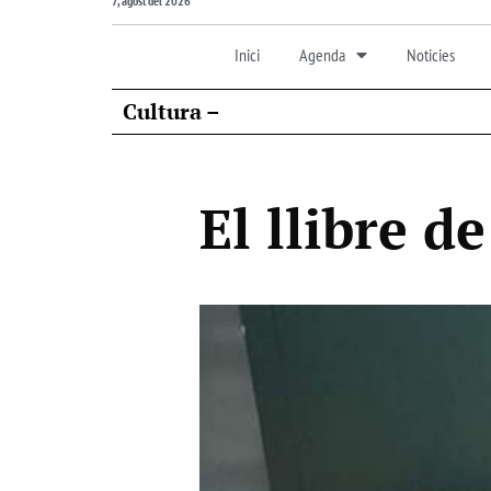
7, agost del 2026
Inici
Agenda
Noticies
Cultura –
El llibre d