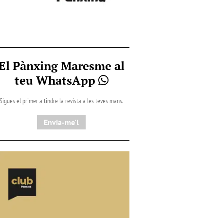
El Pànxing Maresme al
teu WhatsApp
Sigues el primer a tindre la revista a les teves mans.
Envia-me'l