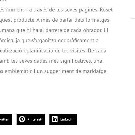
és immens i a través de les seves pàgines, Roset
’aquest producte. A més de parlar dels formatges,
 humana que hi ha al darrere de cada obrador. El
òmica, ja que s’organitza geogràficament a
calització i planificació de les visites. De cada
 amb les seves dades més significatives, una
és emblemàtic i un suggeriment de maridatge.
witter
Pinterest
LinkedIn