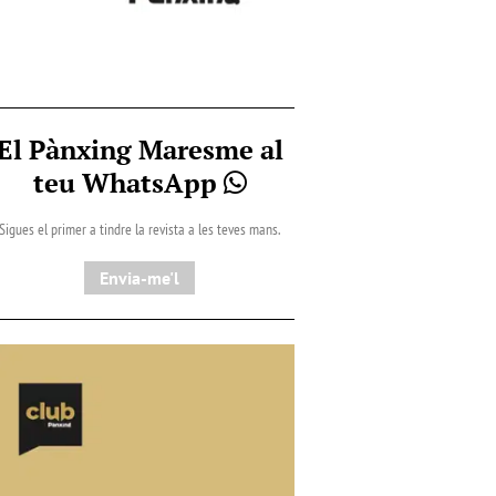
El Pànxing Maresme al
teu WhatsApp
Sigues el primer a tindre la revista a les teves mans.
Envia-me'l