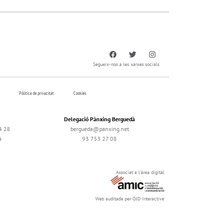
Segueix-nos a les xarxes socials
Pólitica de privacitat
Cookies
Delegació Pànxing Berguedà
4 28
bergueda@panxing.net
à
93 753 27 08
Associat a l'àrea digital
Web auditada per OJD Interactive