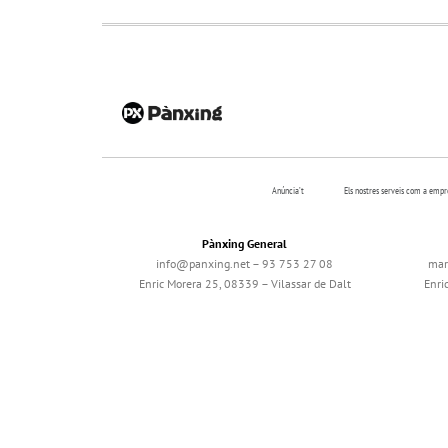
Anúncia’t
Els nostres serveis com a emp
Pànxing General
info@panxing.net – 93 753 27 08
mar
Enric Morera 25, 08339 – Vilassar de Dalt
Enri