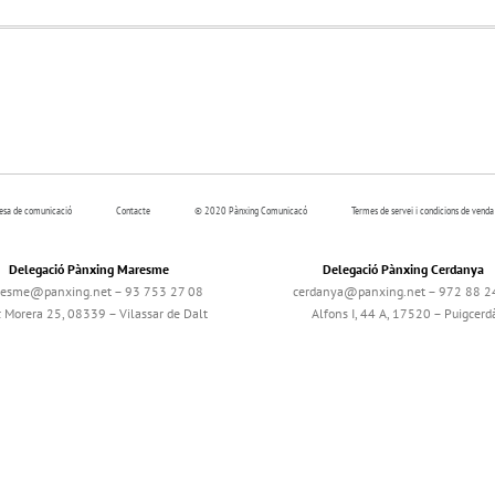
resa de comunicació
Contacte
© 2020 Pànxing Comunicacó
Termes de servei i condicions de venda
Delegació Pànxing Maresme
Delegació Pànxing Cerdanya
esme@panxing.net – 93 753 27 08
cerdanya@panxing.net – 972 88 2
c Morera 25, 08339 – Vilassar de Dalt
Alfons I, 44 A, 17520 – Puigcerd