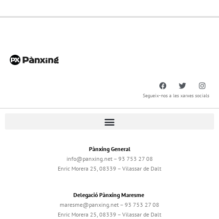
Segueix-nos a les xarxes socials
Pànxing General
info@panxing.net – 93 753 27 08
Enric Morera 25, 08339 – Vilassar de Dalt
Delegació Pànxing Maresme
maresme@panxing.net – 93 753 27 08
Enric Morera 25, 08339 – Vilassar de Dalt