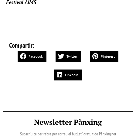
Festival AIMS
.
Compartir:
Facebook
Twitter
Pinterest
LinkedIn
Newsletter Pànxing
Subscriu-te per rebre per correu el butlletí gratuït de Pànxing.net​