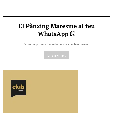
El Pànxing Maresme al teu
WhatsApp
Sigues el primer a tindre la revista a les teves mans.
Envia-me'l