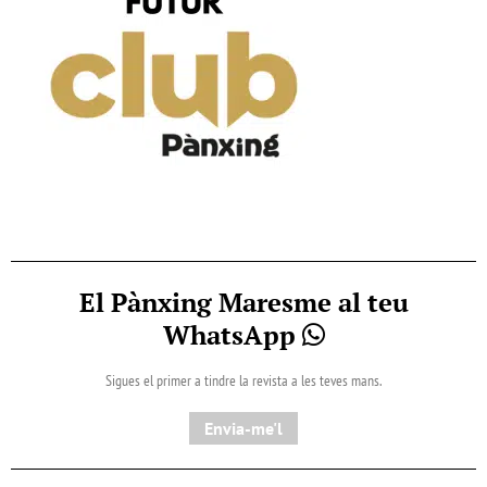
El Pànxing Maresme al teu
WhatsApp
Sigues el primer a tindre la revista a les teves mans.
Envia-me'l