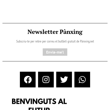
Newsletter Pànxing
Subscriu-te per rebre per correu el butlletí gratuït de Pànxing.net​
Envia-me'l