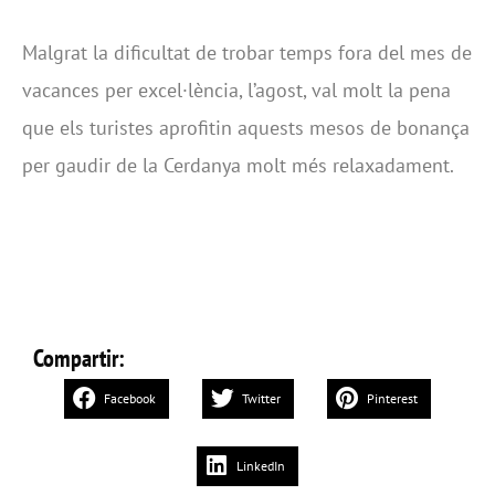
Malgrat la dificultat de trobar temps fora del mes de
vacances per excel·lència, l’agost, val molt la pena
que els turistes aprofitin aquests mesos de bonança
per gaudir de la Cerdanya molt més relaxadament.
Compartir:
Facebook
Twitter
Pinterest
LinkedIn