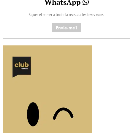
WhatsApp
Sigues el primer a tindre la revista a les teves mans.
Envia-me'l