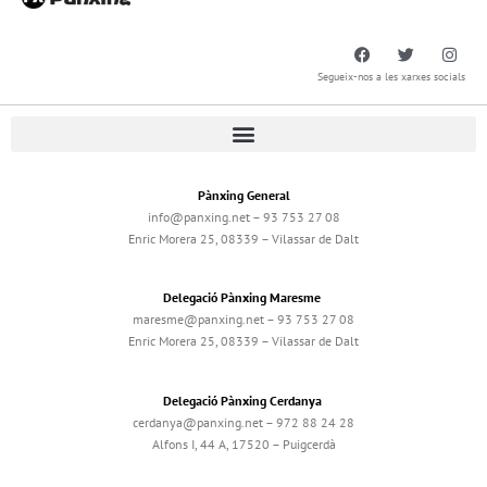
Segueix-nos a les xarxes socials
Pànxing General
info@panxing.net – 93 753 27 08
Enric Morera 25, 08339 – Vilassar de Dalt
Delegació Pànxing Maresme
maresme@panxing.net – 93 753 27 08
Enric Morera 25, 08339 – Vilassar de Dalt
Delegació Pànxing Cerdanya
cerdanya@panxing.net – 972 88 24 28
Alfons I, 44 A, 17520 – Puigcerdà