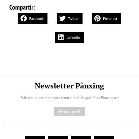
Compartir:
Facebook
Twitter
Pinterest
LinkedIn
Newsletter Pànxing
Subscriu-te per rebre per correu el butlletí gratuït de Pànxing.net​
Envia-me'l