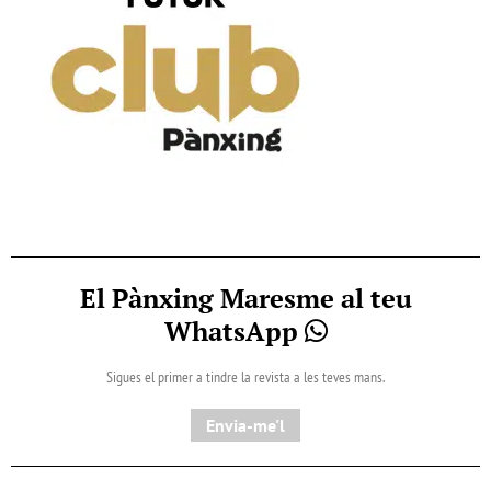
El Pànxing Maresme al teu
WhatsApp
Sigues el primer a tindre la revista a les teves mans.
Envia-me'l