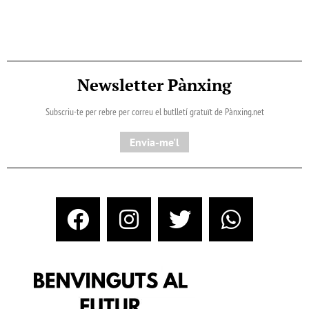
Newsletter Pànxing
Subscriu-te per rebre per correu el butlletí gratuït de Pànxing.net​
Envia-me'l