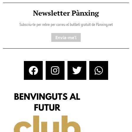
Newsletter Pànxing
Subscriu-te per rebre per correu el butlletí gratuït de Pànxing.net​
Envia-me'l