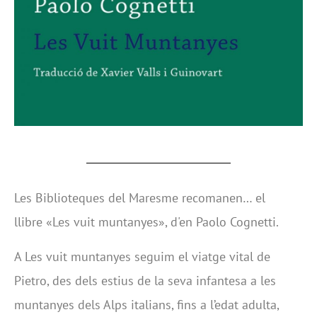
Les Biblioteques del Maresme recomanen… el
llibre «Les vuit muntanyes», d'en Paolo Cognetti.
A Les vuit muntanyes seguim el viatge vital de
Pietro, des dels estius de la seva infantesa a les
muntanyes dels Alps italians, fins a l’edat adulta,