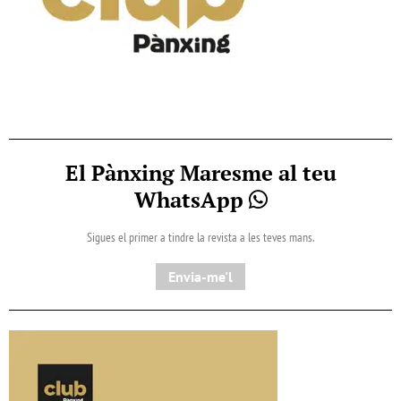
El Pànxing Maresme al teu
WhatsApp
Sigues el primer a tindre la revista a les teves mans.
Envia-me'l