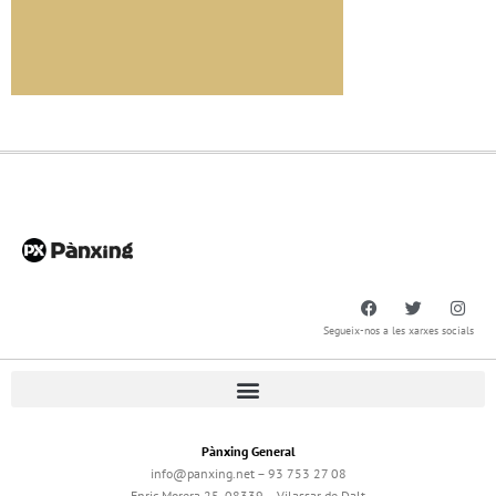
Segueix-nos a les xarxes socials
Pànxing General
info@panxing.net – 93 753 27 08
Enric Morera 25, 08339 – Vilassar de Dalt