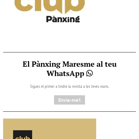
El Pànxing Maresme al teu
WhatsApp
Sigues el primer a tindre la revista a les teves mans.
Envia-me'l