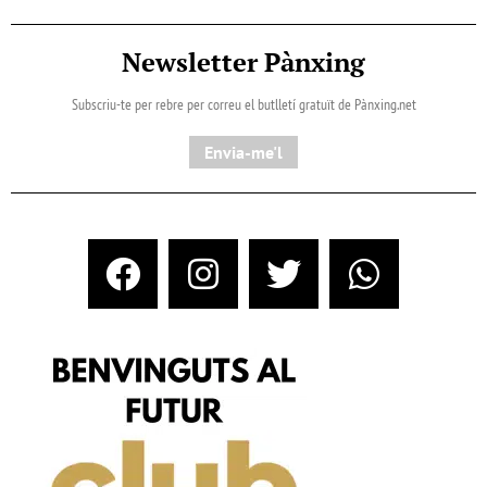
Newsletter Pànxing
Subscriu-te per rebre per correu el butlletí gratuït de Pànxing.net​
Envia-me'l