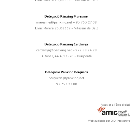
Delegació Pànxing Maresme
maresme@panxing.net – 93 753 27 08
Enric Morera 25, 08339 – Vilassar de Dalt
Delegació Pànxing Cerdanya
cerdanya@panxing.net – 972 88 24 28
Alfons I, 44 A, 17520 – Puigcerdà
Delegació Pànxing Berguedà
bergueda@panxing.net
93 753 27 08
Associat a l'àrea digital
Web auditada per OJD Interactive