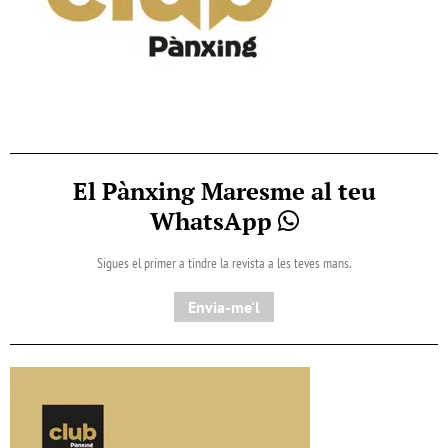
El Pànxing Maresme al teu
WhatsApp
Sigues el primer a tindre la revista a les teves mans.
Envia-me'l