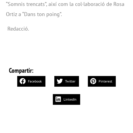
“Somnis trencats”, així com la col·laboració de Rosa
Ortiz a “Dans ton poing”.
Redacció.
Compartir:
Facebook
Twitter
Pinterest
LinkedIn