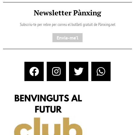
Newsletter Pànxing
Subscriu-te per rebre per correu el butlletí gratuït de Pànxing.net​
Envia-me'l