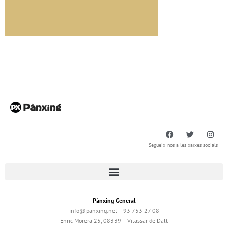
Segueix-nos a les xarxes socials
Pànxing General
info@panxing.net – 93 753 27 08
Enric Morera 25, 08339 – Vilassar de Dalt