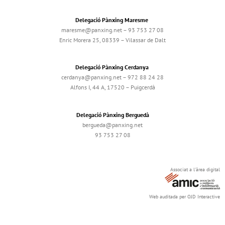
Delegació Pànxing Maresme
maresme@panxing.net – 93 753 27 08
Enric Morera 25, 08339 – Vilassar de Dalt
Delegació Pànxing Cerdanya
cerdanya@panxing.net – 972 88 24 28
Alfons I, 44 A, 17520 – Puigcerdà
Delegació Pànxing Berguedà
bergueda@panxing.net
93 753 27 08
Associat a l'àrea digital
Web auditada per OJD Interactive