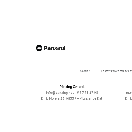
Anúncia’t
Els nostres serveis com a emp
Pànxing General
info@panxing.net – 93 753 27 08
mar
Enric Morera 25, 08339 – Vilassar de Dalt
Enri