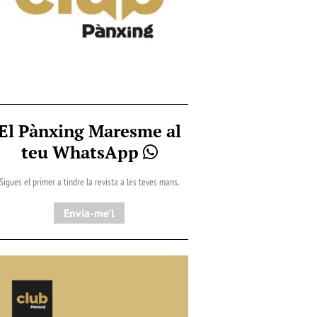
El Pànxing Maresme al
teu WhatsApp
Sigues el primer a tindre la revista a les teves mans.
Envia-me'l