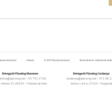
resa de comunicació
Contacte
© 2020 Pànxing Comunicacó
Termes de servei i condicions de venda
Delegació Pànxing Maresme
Delegació Pànxing Cerdanya
esme@panxing.net – 93 753 27 08
cerdanya@panxing.net – 972 88 2
c Morera 25, 08339 – Vilassar de Dalt
Alfons I, 44 A, 17520 – Puigcerd