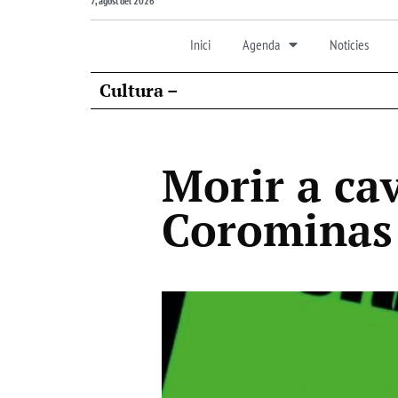
7, agost del 2026
Inici
Agenda
Noticies
Cultura –
Morir a cav
Corominas 