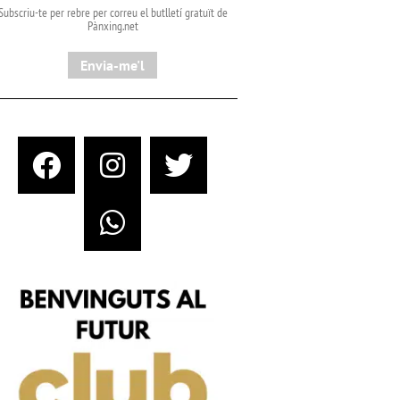
Subscriu-te per rebre per correu el butlletí gratuït de
Pànxing.net​
Envia-me'l