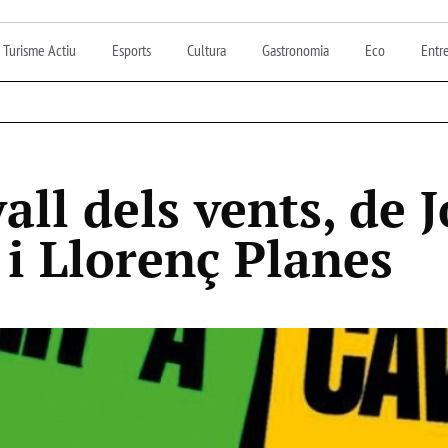
Turisme Actiu
Esports
Cultura
Gastronomia
Eco
Entre
all dels vents, de J
i Llorenç Planes