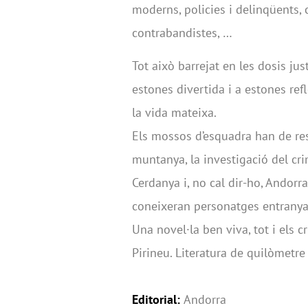
moderns, policies i delinqüents, c
contrabandistes, …
Tot això barrejat en les dosis ju
estones divertida i a estones ref
la vida mateixa.
Els mossos d’esquadra han de res
muntanya, la investigació del crim
Cerdanya i, no cal dir-ho, Andorr
coneixeran personatges entranyabl
Una novel·la ben viva, tot i els c
Pirineu. Literatura de quilòmetre 
Editorial:
Andorra