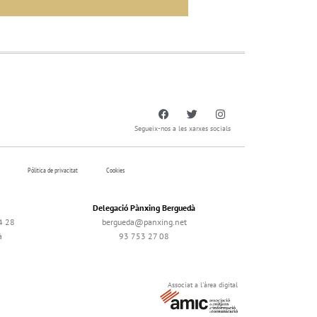
Segueix-nos a les xarxes socials
Pólitica de privacitat
Cookies
Delegació Pànxing Berguedà
4 28
bergueda@panxing.net
à
93 753 27 08
Associat a l'àrea digital