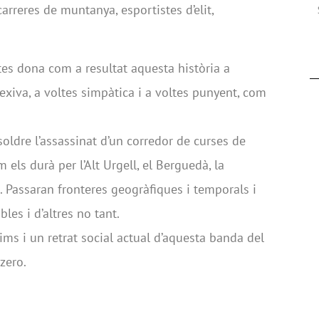
arreres de muntanya, esportistes d’elit,
stes dona com a resultat aquesta història a
lexiva, a voltes simpàtica i a voltes punyent, com
oldre l’assassinat d’un corredor de curses de
 els durà per l’Alt Urgell, el Berguedà, la
a. Passaran fronteres geogràfiques i temporals i
es i d’altres no tant.
rims i un retrat social actual d’aquesta banda del
zero.