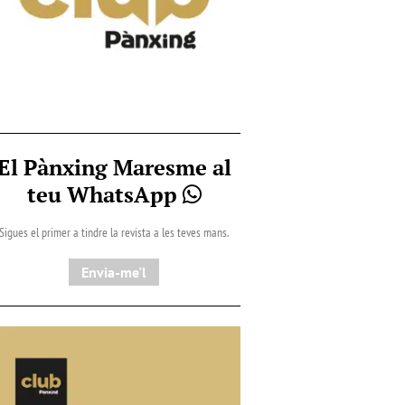
El Pànxing Maresme al
teu WhatsApp
Sigues el primer a tindre la revista a les teves mans.
Envia-me'l