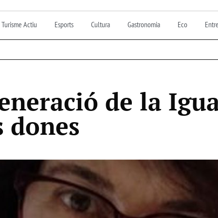
Turisme Actiu
Esports
Cultura
Gastronomia
Eco
Entre
eneració de la Igua
s dones