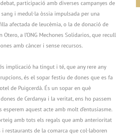
e debat, participació amb diverses campanyes de
 sang i medul·la òssia impulsada per una
illa afectada de leucèmia, o la de donació de
n Otero, a l’ONG Mechones Solidarios, que recull
 dones amb càncer i sense recursos.
és implicació ha tingut i té, que any rere any
rupcions, és el sopar festiu de dones que es fa
Hotel de Puigcerdà. És un sopar en què
 dones de Cerdanya i la veritat, ens ho passem
es esperem aquest acte amb molt d’entusiasme.
rteig amb tots els regals que amb anterioritat
 i restaurants de la comarca que col·laboren