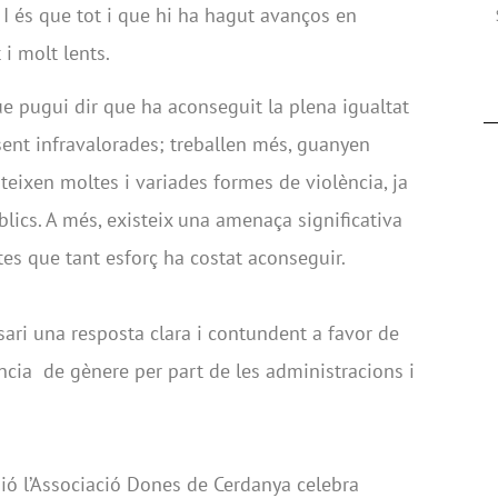
. I és que tot i que hi ha hagut avanços en
 i molt lents.
ue pugui dir que ha aconseguit la plena igualtat
ent infravalorades; treballen més, guanyen
eixen moltes i variades formes de violència, ja
úblics. A més, existeix una amenaça significativa
stes que tant esforç ha costat aconseguir.
sari una resposta clara i contundent a favor de
lència de gènere per part de les administracions i
ió l’Associació Dones de Cerdanya celebra