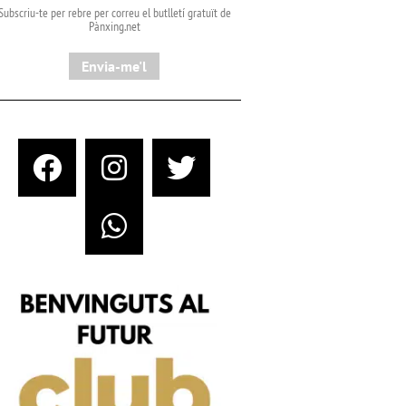
Subscriu-te per rebre per correu el butlletí gratuït de
Pànxing.net​
Envia-me'l