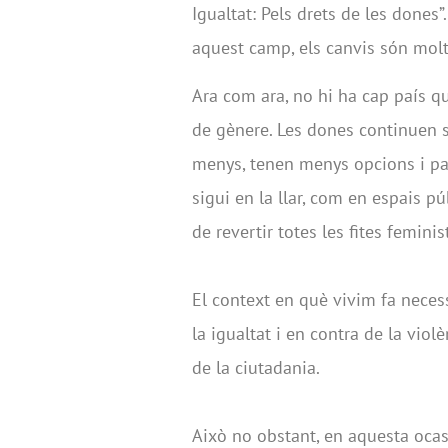
Igualtat: Pels drets de les dones”
aquest camp, els canvis són molt
Ara com ara, no hi ha cap país q
de gènere. Les dones continuen s
menys, tenen menys opcions i pat
sigui en la llar, com en espais p
de revertir totes les fites femini
El context en què vivim fa neces
la igualtat i en contra de la vio
de la ciutadania.
Això no obstant, en aquesta ocas