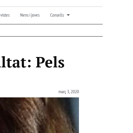
vistes
Nens i joves
Consells
ltat: Pels
març 3, 2020