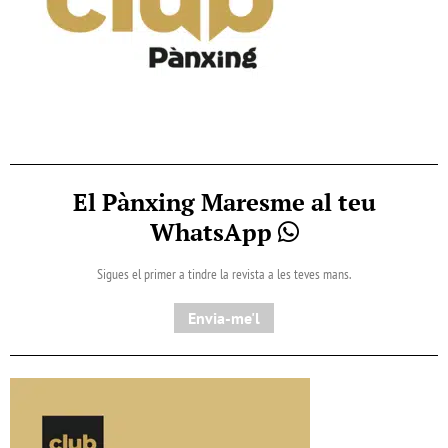
El Pànxing Maresme al teu
WhatsApp
Sigues el primer a tindre la revista a les teves mans.
Envia-me'l