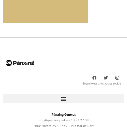
Segueix-nos a les xarxes socials
Pànxing General
info@panxing.net – 93 753 27 08
Enric Morera 25, 08339 – Vilassar de Dalt