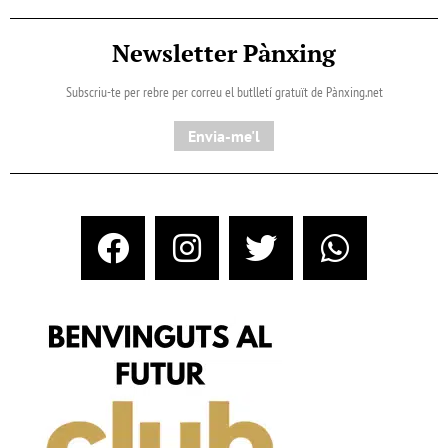
Newsletter Pànxing
Subscriu-te per rebre per correu el butlletí gratuït de Pànxing.net​
Envia-me'l