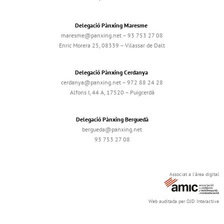
Delegació Pànxing Maresme
maresme@panxing.net – 93 753 27 08
Enric Morera 25, 08339 – Vilassar de Dalt
Delegació Pànxing Cerdanya
cerdanya@panxing.net – 972 88 24 28
Alfons I, 44 A, 17520 – Puigcerdà
Delegació Pànxing Berguedà
bergueda@panxing.net
93 753 27 08
Associat a l'àrea digital
Web auditada per OJD Interactive