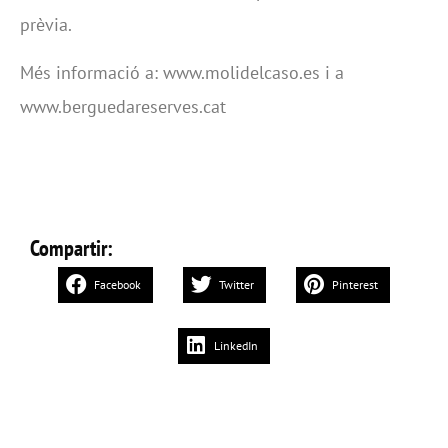
prèvia.
Més informació a: www.molidelcaso.es i a
www.berguedareserves.cat
Compartir:
Facebook
Twitter
Pinterest
LinkedIn