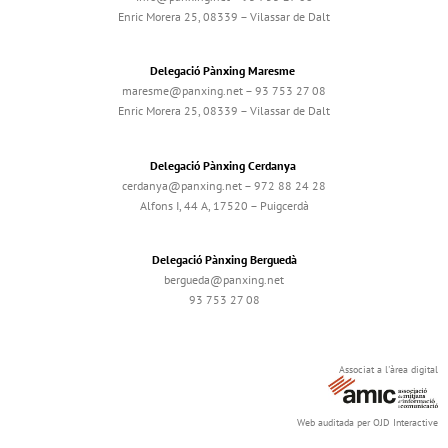
Enric Morera 25, 08339 – Vilassar de Dalt
Delegació Pànxing Maresme
maresme@panxing.net – 93 753 27 08
Enric Morera 25, 08339 – Vilassar de Dalt
Delegació Pànxing Cerdanya
cerdanya@panxing.net – 972 88 24 28
Alfons I, 44 A, 17520 – Puigcerdà
Delegació Pànxing Berguedà
bergueda@panxing.net
93 753 27 08
Associat a l'àrea digital
Web auditada per OJD Interactive