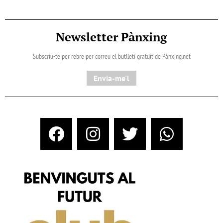
Newsletter Pànxing
Subscriu-te per rebre per correu el butlletí gratuït de Pànxing.net​
Envia-me'l