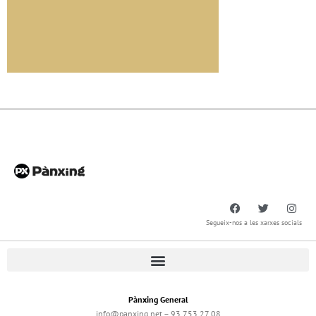
Segueix-nos a les xarxes socials
Pànxing General
info@panxing.net – 93 753 27 08