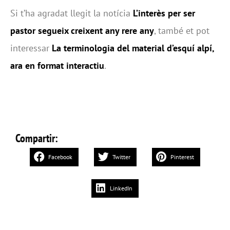
Si t’ha agradat llegit la notícia
L’interès per ser
pastor segueix creixent any rere any
, també et pot
interessar
La terminologia del material d’esquí alpí,
ara en format interactiu
.
Compartir:
Facebook
Twitter
Pinterest
LinkedIn