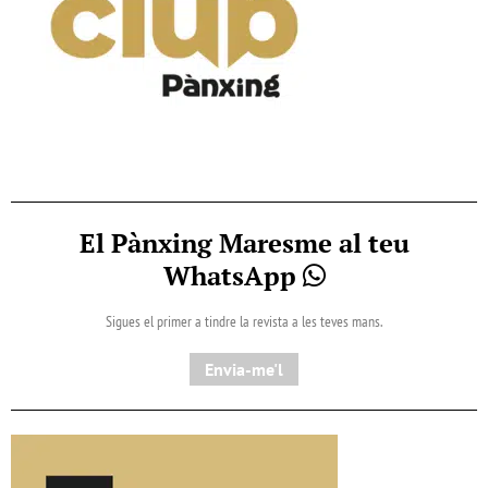
El Pànxing Maresme al teu
WhatsApp
Sigues el primer a tindre la revista a les teves mans.
Envia-me'l