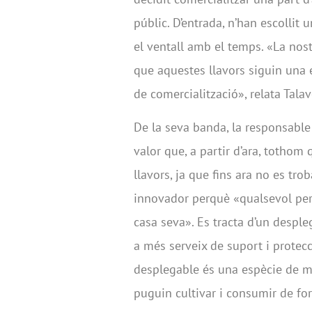
públic. D’entrada, n’han escollit 
el ventall amb el temps. «La nost
que aquestes llavors siguin una e
de comercialització», relata Talav
De la seva banda, la responsable
valor que, a partir d’ara, tothom 
llavors, ja que fins ara no es tr
innovador perquè «qualsevol pers
casa seva». Es tracta d’un desple
a més serveix de suport i protecc
desplegable és una espècie de m
puguin cultivar i consumir de form