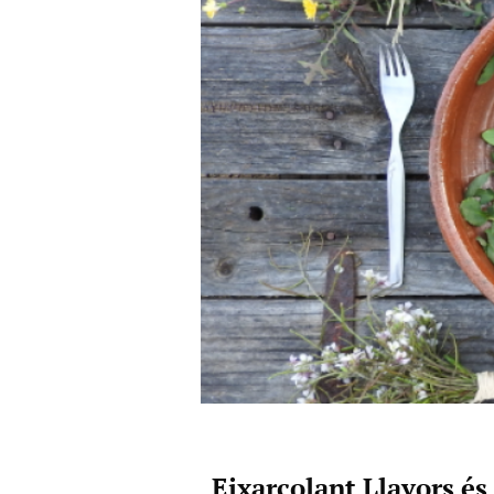
Eixarcolant Llavors és 