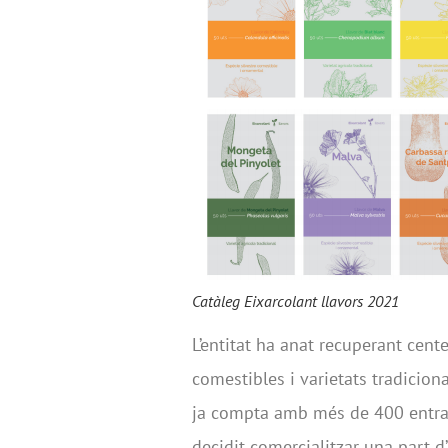
Catàleg Eixarcolant llavors 2021
L’entitat ha anat recuperant cent
comestibles i varietats tradicion
ja compta amb més de 400 entrade
decidit comercialitzar una part d