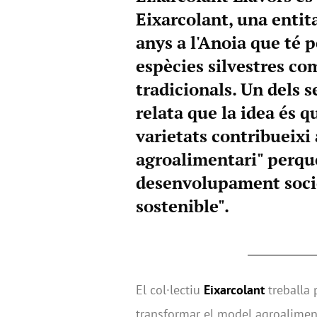
Eixarcolant, una entit
anys a l'Anoia que té p
espècies silvestres com
tradicionals. Un dels 
relata que la idea és 
varietats contribueixi
agroalimentari" perquè
desenvolupament soci
sostenible".
El col·lectiu
Eixarcolant
treballa 
transformar el model agroaliment