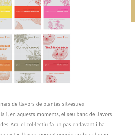
enars de llavors de plantes silvestres
als i, en aquests moments, el seu banc de llavors
s. Ara, el col·lectiu fa un pas endavant i ha
’aquestes llavors perquè puguin arribar al gran