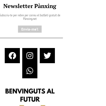
Newsletter Pànxing
Subscriu-te per rebre per correu el butlletí gratuït de
Pànxing.net​
Envia-me'l