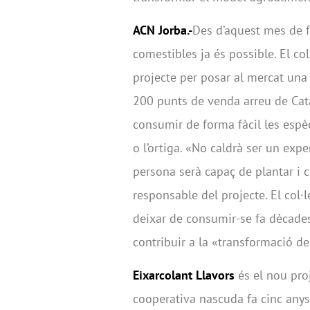
ACN Jorba.-
Des d’aquest mes de fe
comestibles ja és possible. El co
projecte per posar al mercat una
200 punts de venda arreu de Catal
consumir de forma fàcil les espèci
o l’ortiga. «No caldrà ser un exp
persona serà capaç de plantar i 
responsable del projecte. El col·
deixar de consumir-se fa dècades
contribuir a la «transformació d
Eixarcolant Llavors
és el nou proj
cooperativa nascuda fa cinc anys 