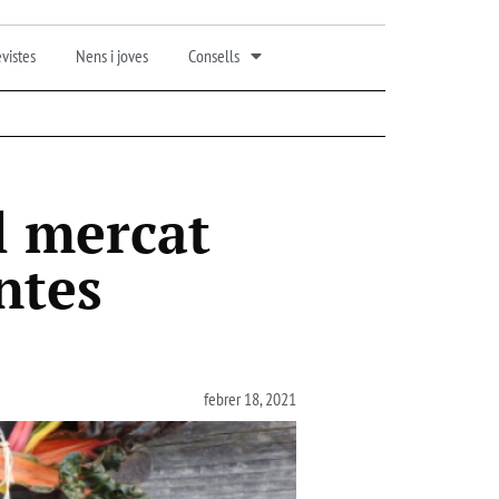
vistes
Nens i joves
Consells
l mercat
ntes
febrer 18, 2021