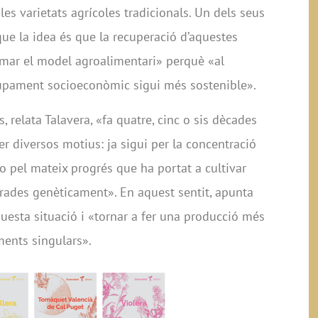
les varietats agrícoles tradicionals. Un dels seus
que la idea és que la recuperació d’aquestes
ormar el model agroalimentari» perquè «al
upament socioeconòmic sigui més sostenible».
, relata Talavera, «fa quatre, cinc o sis dècades
r diversos motius: ja sigui per la concentració
o pel mateix progrés que ha portat a cultivar
orades genèticament». En aquest sentit, apunta
aquesta situació i «tornar a fer una producció més
iments singulars».