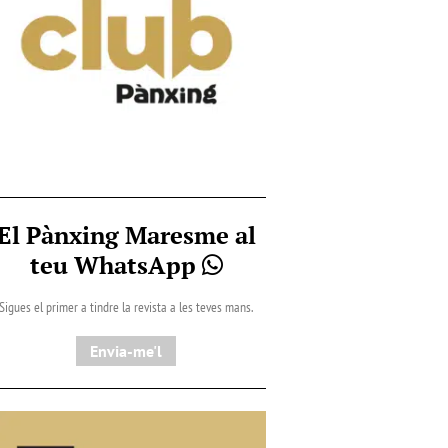
El Pànxing Maresme al
teu WhatsApp
Sigues el primer a tindre la revista a les teves mans.
Envia-me'l