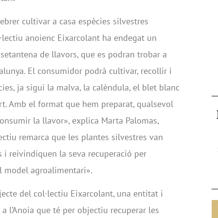
brer cultivar a casa espècies silvestres
l·lectiu anoienc Eixarcolant ha endegat un
 setantena de llavors, que es podran trobar a
unya. El consumidor podrà cultivar, recollir i
es, ja sigui la malva, la calèndula, el blet blanc
ert. Amb el format que hem preparat, qualsevol
consumir la llavor», explica Marta Palomas,
lectiu remarca que les plantes silvestres van
 i reivindiquen la seva recuperació per
el model agroalimentari».
ecte del col·lectiu Eixarcolant, una entitat i
a l’Anoia que té per objectiu recuperar les