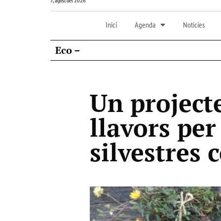
7, agost del 2026
Inici
Agenda
Noticies
Eco –
Un project
llavors per
silvestres 