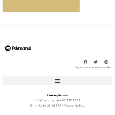
Segueix-nos a les xarxes socials
Pànxing General
info@panxing.net – 93 753 27 08
Enric Morera 25, 08339 – Vilassar de Dalt