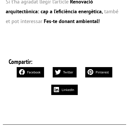
Si t’ha agradat llegir l’article
Renovació
arquitectònica: cap a l’eficiència energètica,
també
et pot interessar
Fes-te donant ambiental!
Compartir:
Facebook
Twitter
Pinterest
LinkedIn