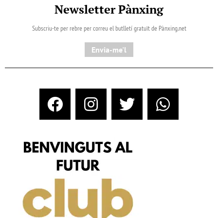
Newsletter Pànxing
Subscriu-te per rebre per correu el butlletí gratuït de Pànxing.net​
Envia-me'l