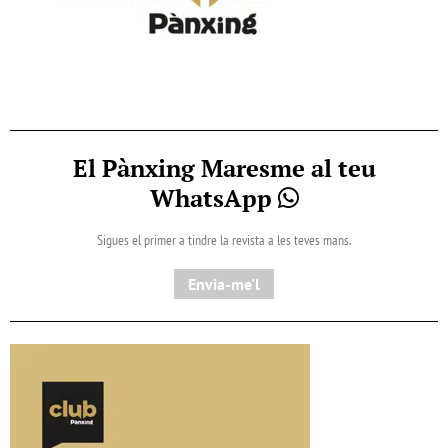
El Pànxing Maresme al teu
WhatsApp
Sigues el primer a tindre la revista a les teves mans.
Envia-me'l