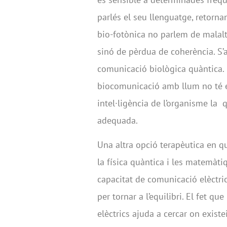
parlés el seu llenguatge, retorna
bio-fotònica no parlem de malalt
sinó de pèrdua de coherència. S’
comunicació biològica quàntica. L’
biocomunicació amb llum no té ef
intel·ligència de l’organisme la
q
adequada.
Una altra opció terapèutica en 
la física quàntica i les matemàti
capacitat de comunicació elèctric
per tornar a l’equilibri. El fet q
elèctrics ajuda a cercar on exist