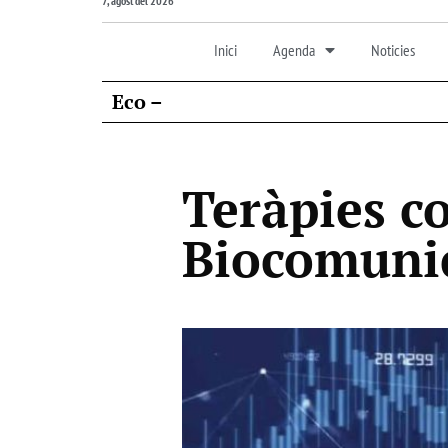
7, agost del 2026
Inici
Agenda
Noticies
Eco –
Teràpies c
Biocomunic