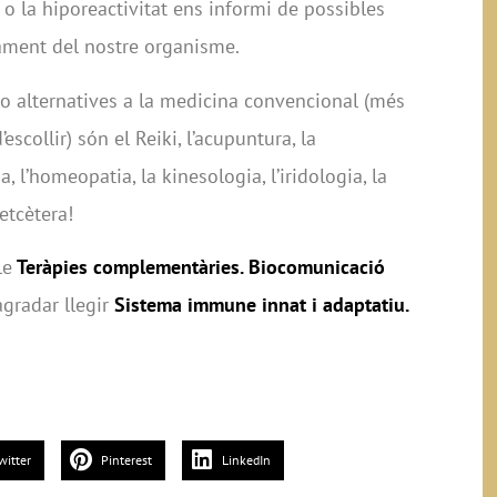
o la hiporeactivitat ens informi de possibles
ament del nostre organisme.
o alternatives a la medicina convencional (més
escollir) són el Reiki, l’acupuntura, la
ia, l’homeopatia, la kinesologia, l’iridologia, la
etcètera!
le
Teràpies complementàries. Biocomunicació
agradar llegir
Sistema immune innat i adaptatiu.
witter
Pinterest
LinkedIn