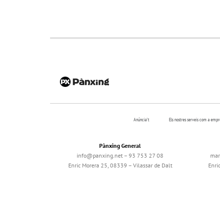
Anúncia’t
Els nostres serveis com a emp
Pànxing General
info@panxing.net – 93 753 27 08
mar
Enric Morera 25, 08339 – Vilassar de Dalt
Enri