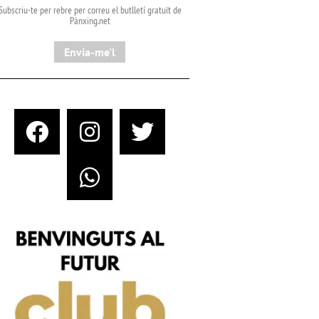
Subscriu-te per rebre per correu el butlletí gratuït de
Pànxing.net​
Envia-me'l