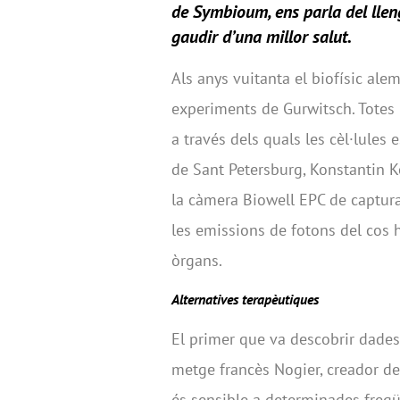
de
Symbioum
, ens parla del lle
gaudir d’una millor salut.
Als anys vuitanta el biofísic ale
experiments de Gurwitsch. Totes l
a través dels quals les cèl·lules 
de Sant Petersburg, Konstantin K
la càmera Biowell EPC de captura
les emissions de fotons del cos h
òrgans.
Alternatives terapèutiques
El primer que va descobrir dades 
metge francès Nogier, creador de
és sensible a determinades freqü