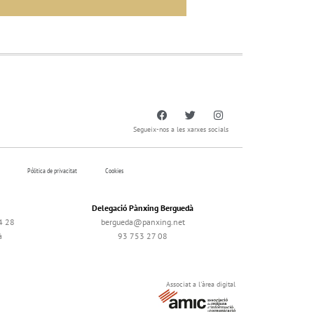
Segueix-nos a les xarxes socials
Pólitica de privacitat
Cookies
Delegació Pànxing Berguedà
4 28
bergueda@panxing.net
à
93 753 27 08
Associat a l'àrea digital