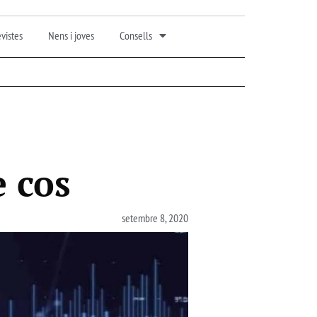
vistes
Nens i joves
Consells
 cos
setembre 8, 2020