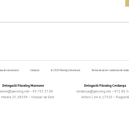
resa de comunicació
Contacte
© 2020 Pànxing Comunicacó
Termes de servei i condicions de venda
Delegació Pànxing Maresme
Delegació Pànxing Cerdanya
esme@panxing.net – 93 753 27 08
cerdanya@panxing.net – 972 88 2
c Morera 25, 08339 – Vilassar de Dalt
Alfons I, 44 A, 17520 – Puigcerd