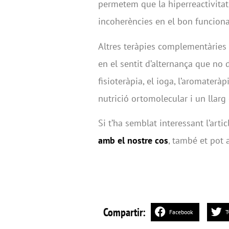
permetem que la hiperreactivitat 
incoherències en el bon funcion
Altres teràpies complementàries 
en el sentit d’alternança que no d’
fisioteràpia, el ioga, l’aromateràp
nutrició ortomolecular i un llarg 
Si t’ha semblat interessant l’artic
amb el nostre cos
, també et pot 
Compartir:
Facebook
T