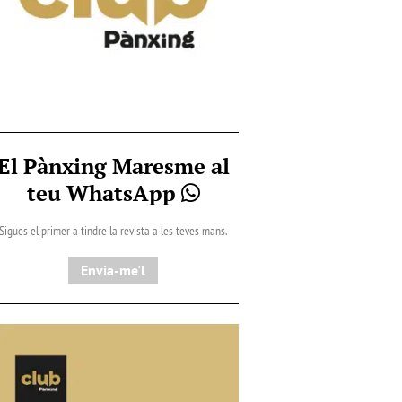
El Pànxing Maresme al
teu WhatsApp
Sigues el primer a tindre la revista a les teves mans.
Envia-me'l