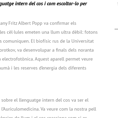
nguatge intern del cos i com escoltar-lo per
many Fritz Albert Popp va confirmar els
es cèl·lules emeten una llum ultra dèbil: fotons
es comuniquen. El biofísic rus de la Universitat
orotkov, va desenvolupar a finals dels noranta
 electrofotònica. Aquest aparell permet veure
umà i les reserves d’energia dels diferents
sobre el llenguatge intern del cos va ser el
 l’Auriculomedicina. Va veure com la nostra pell
ències de llum i el cos reacciona com si es