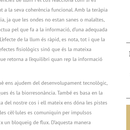
nt a la seva coherència funcional. Amb la teràpia
ia, ja que les ondes no estan sanes o malaltes,
actua pel que fa a la informació, d’una adequada
efecte de la llum és ràpid, es nota, tot i que la
ectes fisiològics sinó que és la mateixa
ue retorna a l’equilibri quan rep la informació
què ens ajudem del desenvolupament tecnològic,
ques és la biorresonància. També es basa en la
a del nostre cos i ell mateix ens dóna les pistes
ue les cèl·lules es comuniquin per impulsos
eix un bloqueig de flux. D’aquesta manera