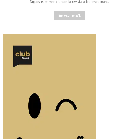
Sigues el primer a tindre la revista a les teves mans.
Envia-me'l