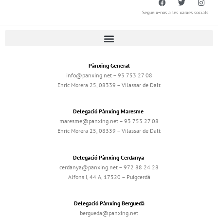
Segueix-nos a les xarxes socials
Pànxing General
info@panxing.net – 93 753 27 08
Enric Morera 25, 08339 – Vilassar de Dalt
Delegació Pànxing Maresme
maresme@panxing.net – 93 753 27 08
Enric Morera 25, 08339 – Vilassar de Dalt
Delegació Pànxing Cerdanya
cerdanya@panxing.net – 972 88 24 28
Alfons I, 44 A, 17520 – Puigcerdà
Delegació Pànxing Berguedà
bergueda@panxing.net