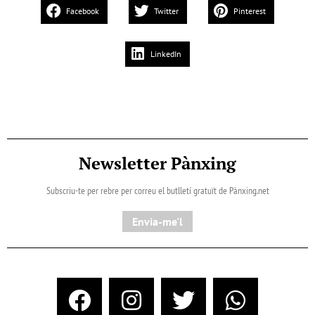
Facebook
Twitter
Pinterest
LinkedIn
Newsletter Pànxing
Subscriu-te per rebre per correu el butlletí gratuït de Pànxing.net​
Envia-me'l