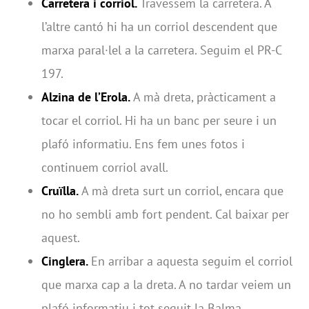
Carretera i corriol.
Travessem la carretera. A
l’altre cantó hi ha un corriol descendent que
marxa paral·lel a la carretera. Seguim el PR-C
197.
Alzina de l’Erola.
A mà dreta, pràcticament a
tocar el corriol. Hi ha un banc per seure i un
plafó informatiu. Ens fem unes fotos i
continuem corriol avall.
Cruïlla.
A mà dreta surt un corriol, encara que
no ho sembli amb fort pendent. Cal baixar per
aquest.
Cinglera.
En arribar a aquesta seguim el corriol
que marxa cap a la dreta. A no tardar veiem un
plafó informatiu i tot seguit la Balma.