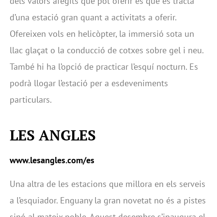
dels valors afegits que pot oferir és que es tracta
d’una estació gran quant a activitats a oferir.
Ofereixen vols en helicòpter, la immersió sota un
llac glaçat o la conducció de cotxes sobre gel i neu.
També hi ha l’opció de practicar l’esquí nocturn. Es
podrà llogar l’estació per a esdeveniments
particulars.
LES ANGLES
www.lesangles.com/es
Una altra de les estacions que millora en els serveis
a l’esquiador. Enguany la gran novetat no és a pistes
sinó al mateix poble. Aquest desembre s’inaugura el