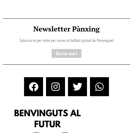
Newsletter Pànxing
Subscriu-te per rebre per correu el butlletí gratuït de Pànxing.net​
Envia-me'l