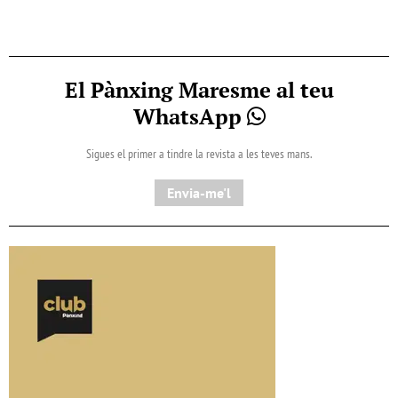
El Pànxing Maresme al teu
WhatsApp
Sigues el primer a tindre la revista a les teves mans.
Envia-me'l