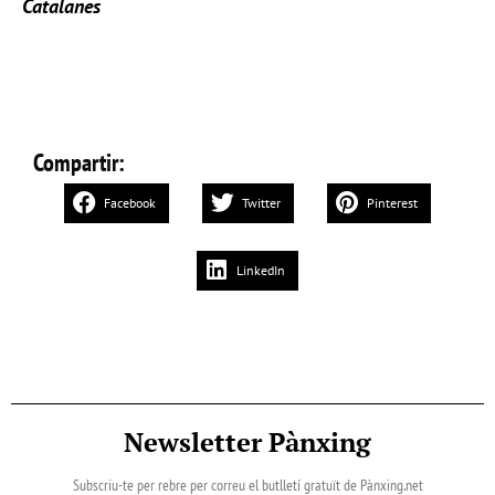
Catalanes
Compartir:
Facebook
Twitter
Pinterest
LinkedIn
Newsletter Pànxing
Subscriu-te per rebre per correu el butlletí gratuït de Pànxing.net​