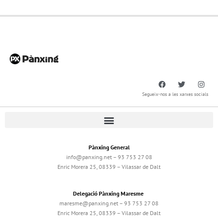
Segueix-nos a les xarxes socials
Pànxing General
info@panxing.net – 93 753 27 08
Enric Morera 25, 08339 – Vilassar de Dalt
Delegació Pànxing Maresme
maresme@panxing.net – 93 753 27 08
Enric Morera 25, 08339 – Vilassar de Dalt