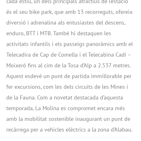
cada estiu, un dels principals atractius de l’estació
és el seu bike park, que amb 13 recorreguts, ofereix
diversió i adrenalina als entusiastes del descens,
enduro, BTT i MTB. També hi destaquen les
activitats infantils i els passeigs panoràmics amb el
Telecadira de Cap de Comella i el Telecabina Cadí –
Moixeró fins al cim de la Tosa d’Alp a 2.537 metres.
Aquest esdevé un punt de partida immillorable per
fer excursions, com les dels circuits de les Mines i
de la Fauna. Com a novetat destacada d’aquesta
temporada, La Molina es compromet encara més
amb la mobilitat sostenible inaugurant un punt de
recàrrega per a vehicles elèctrics a la zona d’Alabau.