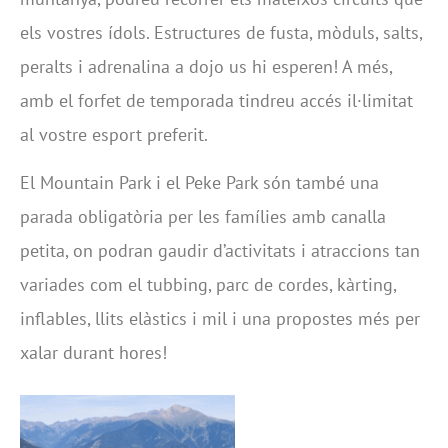
els vostres ídols. Estructures de fusta, mòduls, salts,
peralts i adrenalina a dojo us hi esperen! A més,
amb el forfet de temporada tindreu accés il·limitat
al vostre esport preferit.
El Mountain Park i el Peke Park són també una
parada obligatòria per les famílies amb canalla
petita, on podran gaudir d’activitats i atraccions tan
variades com el tubbing, parc de cordes, kàrting,
inflables, llits elàstics i mil i una propostes més per
xalar durant hores!