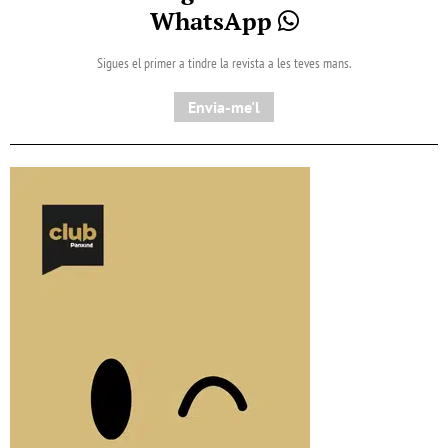
WhatsApp
Sigues el primer a tindre la revista a les teves mans.
Envia-me'l