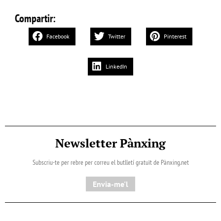
Compartir:
Facebook
Twitter
Pinterest
LinkedIn
Newsletter Pànxing
Subscriu-te per rebre per correu el butlletí gratuït de Pànxing.net​
Envia-me'l