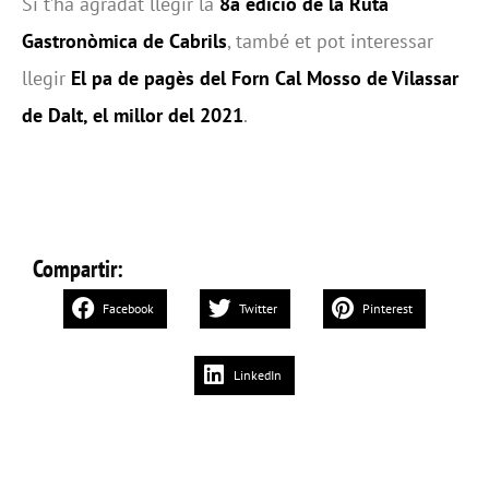
Si t’ha agradat llegir la
8a edició de la Ruta
Gastronòmica de Cabrils
, també et pot interessar
llegir
El pa de pagès del Forn Cal Mosso de Vilassar
de Dalt, el millor del 2021
.
Compartir:
Facebook
Twitter
Pinterest
LinkedIn