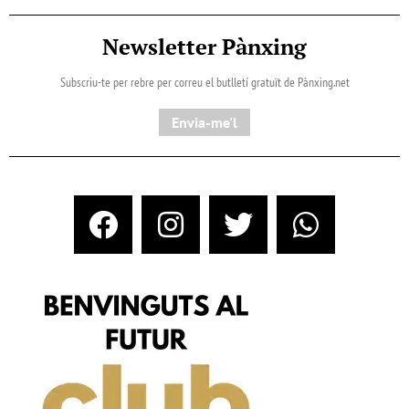
Newsletter Pànxing
Subscriu-te per rebre per correu el butlletí gratuït de Pànxing.net​
Envia-me'l