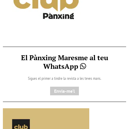
El Pànxing Maresme al teu
WhatsApp
Sigues el primer a tindre la revista a les teves mans.
Envia-me'l