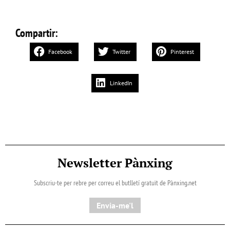
Compartir:
Facebook
Twitter
Pinterest
LinkedIn
Newsletter Pànxing
Subscriu-te per rebre per correu el butlletí gratuït de Pànxing.net​
Envia-me'l