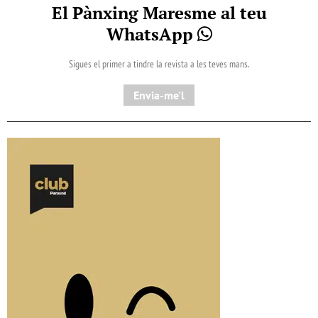
El Pànxing Maresme al teu
WhatsApp
Sigues el primer a tindre la revista a les teves mans.
Envia-me'l