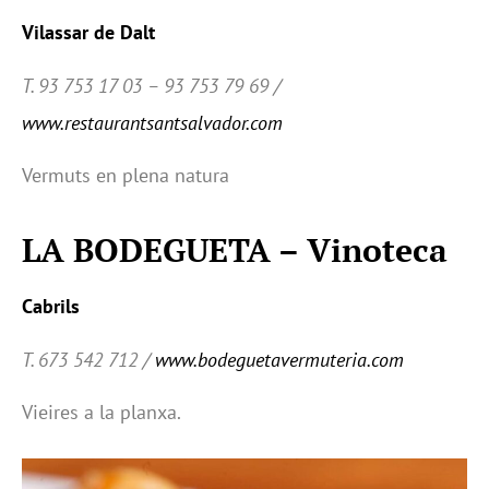
Vilassar de Dalt
T. 93 753 17 03 – 93 753 79 69 /
www.restaurantsantsalvador.com
Vermuts en plena natura
LA BODEGUETA – Vinoteca
Cabrils
T. 673 542 712 /
www.bodeguetavermuteria.com
Vieires a la planxa.