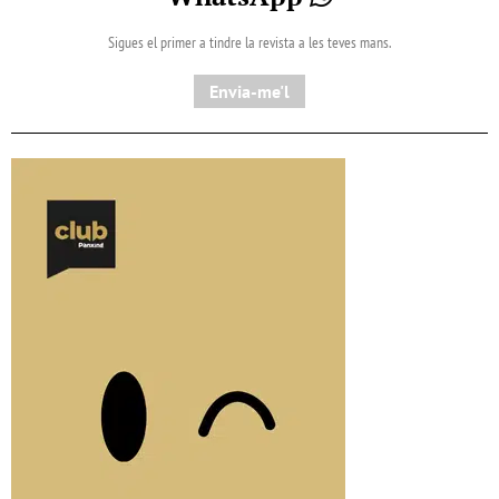
Sigues el primer a tindre la revista a les teves mans.
Envia-me'l