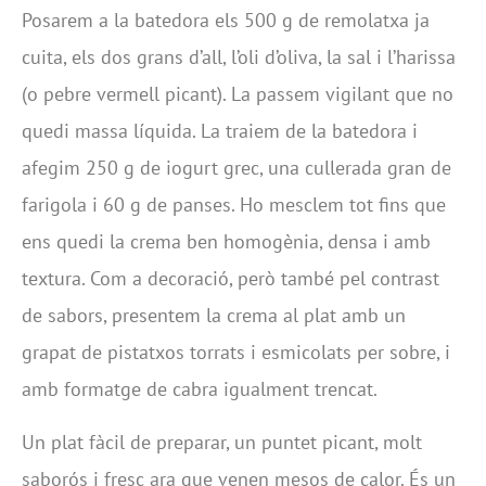
Posarem a la batedora els 500 g de remolatxa ja
cuita, els dos grans d’all, l’oli d’oliva, la sal i l’harissa
(o pebre vermell picant). La passem vigilant que no
quedi massa líquida. La traiem de la batedora i
afegim 250 g de iogurt grec, una cullerada gran de
farigola i 60 g de panses. Ho mesclem tot fins que
ens quedi la crema ben homogènia, densa i amb
textura. Com a decoració, però també pel contrast
de sabors, presentem la crema al plat amb un
grapat de pistatxos torrats i esmicolats per sobre, i
amb formatge de cabra igualment trencat.
Un plat fàcil de preparar, un puntet picant, molt
saborós i fresc ara que venen mesos de calor. És un