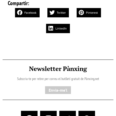
Compartir:
Facebook
Twitter
Pinterest
LinkedIn
Newsletter Pànxing
Subscriu-te per rebre per correu el butlletí gratuït de Pànxing.net​
Envia-me'l