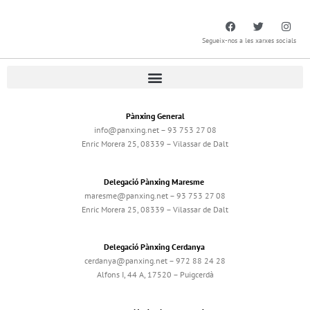
Segueix-nos a les xarxes socials
Pànxing General
info@panxing.net – 93 753 27 08
Enric Morera 25, 08339 – Vilassar de Dalt
Delegació Pànxing Maresme
maresme@panxing.net – 93 753 27 08
Enric Morera 25, 08339 – Vilassar de Dalt
Delegació Pànxing Cerdanya
cerdanya@panxing.net – 972 88 24 28
Alfons I, 44 A, 17520 – Puigcerdà