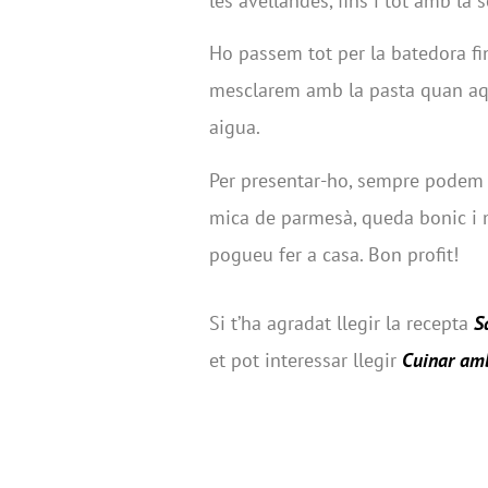
les avellandes, fins i tot amb la s
Ho passem tot per la batedora fi
mesclarem amb la pasta quan aqu
aigua.
Per presentar-ho, sempre podem 
mica de parmesà, queda bonic i 
pogueu fer a casa. Bon profit!
Si t’ha agradat llegir la recepta
S
et pot interessar llegir
Cuinar amb