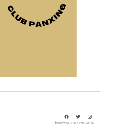
Segueix-nos a les xarxes socials