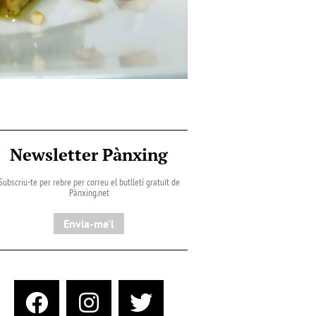
Newsletter Pànxing
Subscriu-te per rebre per correu el butlletí gratuït de
Pànxing.net​
Envia-me'l