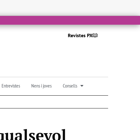
Revistes PX
Entrevistes
Nens i joves
Consells
qualsevol