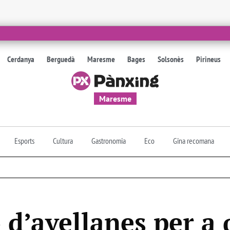
Cerdanya
Berguedà
Maresme
Bages
Solsonès
Pirineus
Maresme
Esports
Cultura
Gastronomia
Eco
Gina recomana
 d’avellanes per a 