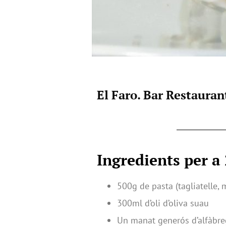
El Faro. Bar Restauran
Ingredients per a 
500g de pasta (tagliatelle,
300ml d’oli d’oliva suau
Un manat generós d’alfàbre