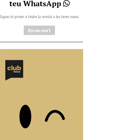
teu WhatsApp
Sigues el primer a tindre la revista a les teves mans.
Envia-me'l