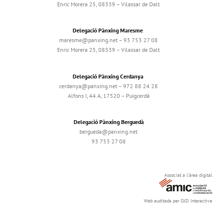
Enric Morera 25, 08339 – Vilassar de Dalt
Delegació Pànxing Maresme
maresme@panxing.net – 93 753 27 08
Enric Morera 25, 08339 – Vilassar de Dalt
Delegació Pànxing Cerdanya
cerdanya@panxing.net – 972 88 24 28
Alfons I, 44 A, 17520 – Puigcerdà
Delegació Pànxing Berguedà
bergueda@panxing.net
93 753 27 08
Associat a l'àrea digital
Web auditada per OJD Interactive