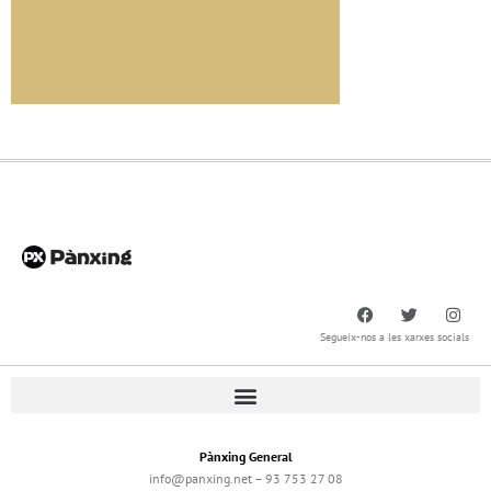
Segueix-nos a les xarxes socials
Pànxing General
info@panxing.net – 93 753 27 08