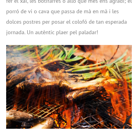
fer el xai, les botifarres o allò que més ens agradi; el
porró de vi o cava que passa de mà en mà i les
dolces postres per posar el colofó de tan esperada
jornada. Un autèntic plaer pel paladar!