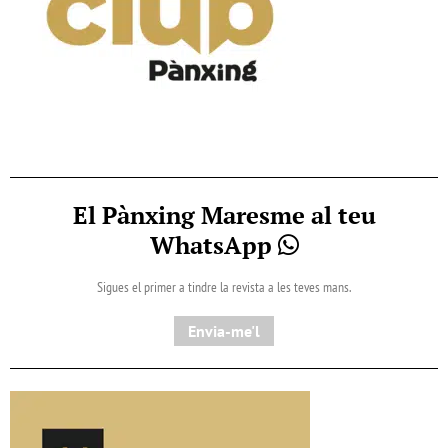
El Pànxing Maresme al teu
WhatsApp
Sigues el primer a tindre la revista a les teves mans.
Envia-me'l