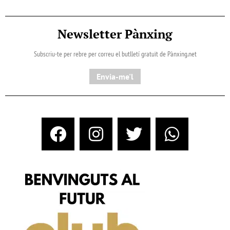
Newsletter Pànxing
Subscriu-te per rebre per correu el butlletí gratuït de Pànxing.net​
Envia-me'l