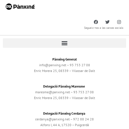
Segueix-nos a les xarxes socials
Pànxing General
info@panxing.net – 93 753 27 08
Enric Morera 25, 08339 – Vilassar de Dalt
Delegació Pànxing Maresme
maresme@panxing.net – 93 753 27 08
Enric Morera 25, 08339 – Vilassar de Dalt
Delegació Pànxing Cerdanya
cerdanya@panxing.net – 972 88 24 28
Alfons I, 44 A, 17520 – Puigcerdà