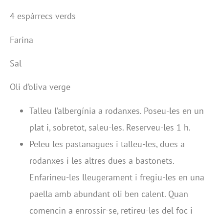
4 espàrrecs verds
Farina
Sal
Oli d’oliva verge
Talleu l’albergínia a rodanxes. Poseu-les en un
plat i, sobretot, saleu-les. Reserveu-les 1 h.
Peleu les pastanagues i talleu-les, dues a
rodanxes i les altres dues a bastonets.
Enfarineu-les lleugerament i fregiu-les en una
paella amb abundant oli ben calent. Quan
comencin a enrossir-se, retireu-les del foc i