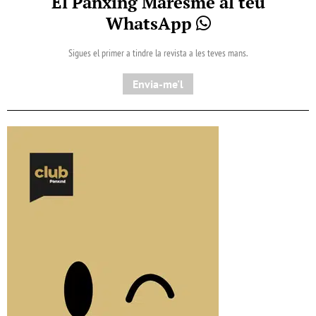
El Pànxing Maresme al teu
WhatsApp
Sigues el primer a tindre la revista a les teves mans.
Envia-me'l