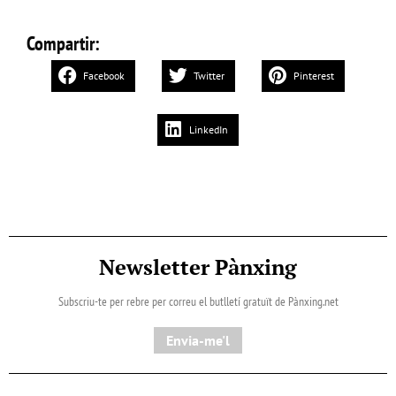
Compartir:
Facebook
Twitter
Pinterest
LinkedIn
Newsletter Pànxing
Subscriu-te per rebre per correu el butlletí gratuït de Pànxing.net​
Envia-me'l