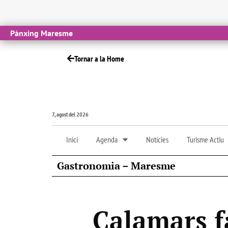
Pànxing Maresme
Tornar a la Home
7, agost del 2026
Inici
Agenda
Notícies
Turisme Actiu
Gastronomia – Maresme
Calamars fa