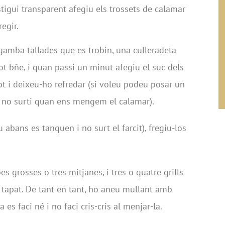
estigui transparent afegiu els trossets de calamar
regir.
 gamba tallades que es trobin, una culleradeta
tot bñe, i quan passi un minut afegiu el suc dels
ot i deixeu-ho refredar (si voleu podeu posar un
t i no surti quan ens mengem el calamar).
u abans es tanquen i no surt el farcit), fregiu-los
 grosses o tres mitjanes, i tres o quatre grills
t i tapat. De tant en tant, ho aneu mullant amb
s faci né i no faci cris-cris al menjar-la.