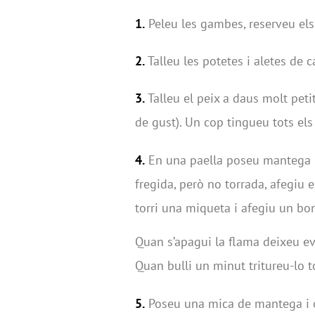
1.
Peleu les gambes, reserveu els 
2.
Talleu les potetes i aletes de 
3.
Talleu el peix a daus molt peti
de gust). Un cop tingueu tots els
4.
En una paella poseu mantega i 
fregida, però no torrada, afegiu 
torri una miqueta i afegiu un bo
Quan s’apagui la flama deixeu eva
Quan bulli un minut tritureu-lo t
5.
Poseu una mica de mantega i oli