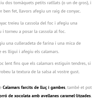
giu dos tomàquets petits ratllats (o un de gros), i
r ben fet, llavors afegiu un raig de conyac.
yac treieu la cassola del foc i afegiu una
 i torneu a posar la cassola al foc.
iu una culleradeta de farina i una mica de
 es lligui i afegiu els calamars.
c lent fins que els calamars estiguin tendres, si
robeu la textura de la salsa al vostre gust.
de
Calamars farcits de lluç i gambes
, també et pot
torró de xocolata amb avellanes caramel·litzades
.