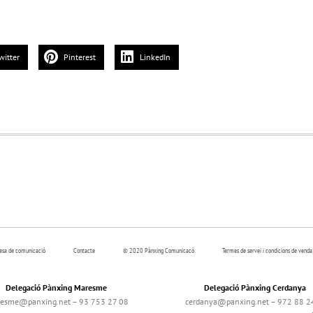
witter
Pinterest
LinkedIn
resa de comunicació
Contacte
© 2020 Pànxing Comunicacó
Termes de servei i condicions de venda
Delegació Pànxing Maresme
Delegació Pànxing Cerdanya
esme@panxing.net – 93 753 27 08
cerdanya@panxing.net – 972 88 2