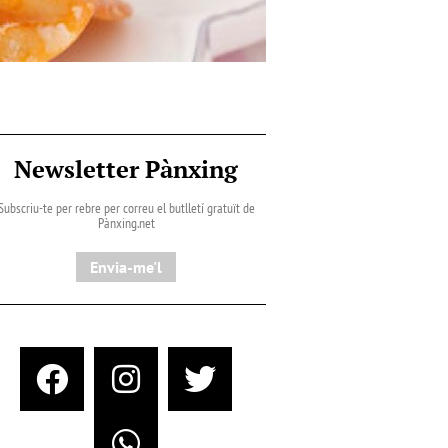
Newsletter Pànxing
Subscriu-te per rebre per correu el butlletí gratuït de
Pànxing.net​
Envia-me'l