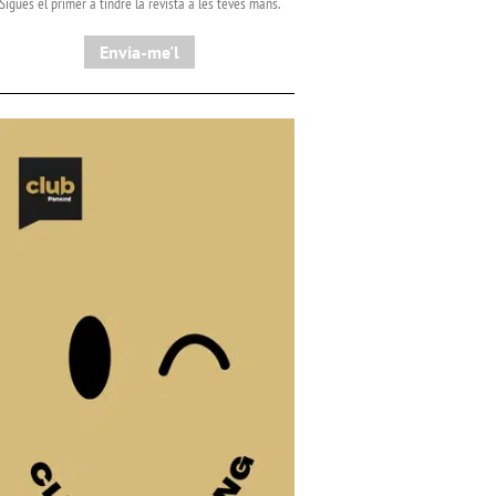
Sigues el primer a tindre la revista a les teves mans.
Envia-me'l