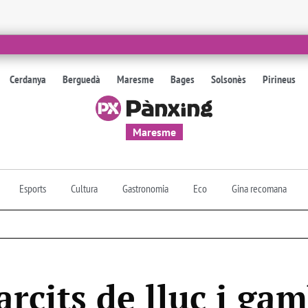
Cerdanya
Berguedà
Maresme
Bages
Solsonès
Pirineus
Maresme
Esports
Cultura
Gastronomia
Eco
Gina recomana
rcits de lluç i ga