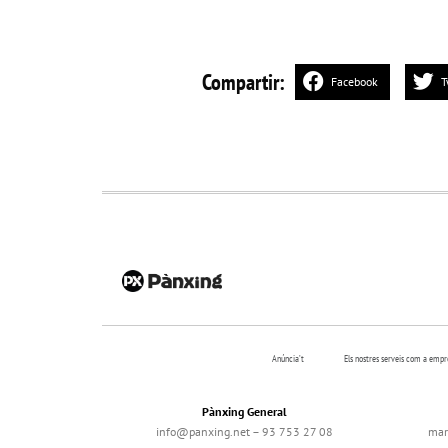
Compartir:
Facebook
T
Anúncia’t
Els nostres serveis com a emp
Pànxing General
info@panxing.net – 93 753 27 08
mar