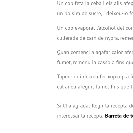
Un cop feta la ceba i els alls afe
un polsim de sucre, i deixeu-lo fe
Un cop evaporat l’alcohol del con
cullerada de carn de nyora, remeu
Quan comenci a agafar calor afeg
fumet, remenu la cassola fins que
Tapeu-ho i deixeu fer xupxup a fo
cal aneu afegint fumet fins que t
Si t’ha agradat llegir la recepta 
interessar la recepta
Barreta de 