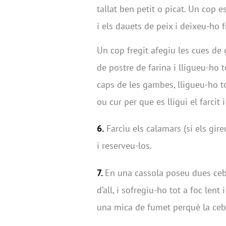
tallat ben petit o picat. Un cop 
i els dauets de peix i deixeu-ho f
Un cop fregit afegiu les cues de
de postre de farina i lligueu-ho 
caps de les gambes, lligueu-ho t
ou cur per que es lligui el farci
6.
Farciu els calamars (si els gire
i reserveu-los.
7.
En una cassola poseu dues cebes
d’all, i sofregiu-ho tot a foc len
una mica de fumet perquè la ceba e