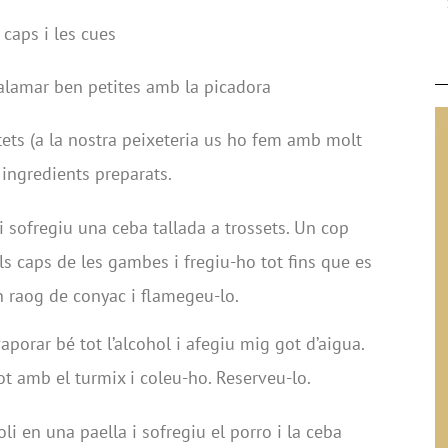
caps i les cues
calamar ben petites amb la picadora
tets (a la nostra peixeteria us ho fem amb molt
 ingredients preparats.
sofregiu una ceba tallada a trossets. Un cop
els caps de les gambes i fregiu-ho tot fins que es
n raog de conyac i flamegeu-lo.
porar bé tot l’alcohol i afegiu mig got d’aigua.
ot amb el turmix i coleu-ho. Reserveu-lo.
 en una paella i sofregiu el porro i la ceba