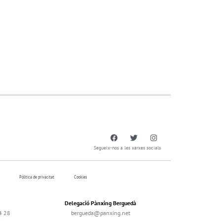
Segueix-nos a les xarxes socials
Pólitica de privacitat
Cookies
Delegació Pànxing Berguedà
4 28
bergueda@panxing.net