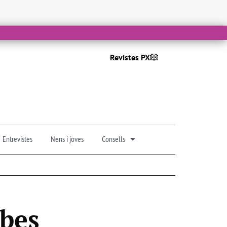
Revistes PX
Entrevistes
Nens i joves
Consells
mbes