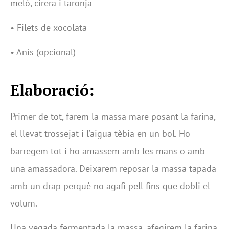
meló, cirera i taronja
• Filets de xocolata
• Anís (opcional)
Elaboració:
Primer de tot, farem la massa mare posant la farina,
el llevat trossejat i l’aigua tèbia en un bol. Ho
barregem tot i ho amassem amb les mans o amb
una amassadora. Deixarem reposar la massa tapada
amb un drap perquè no agafi pell fins que dobli el
volum.
Una vegada fermentada la massa, afegirem la farina,