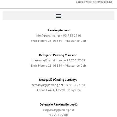
Segueix-nos a les xarxes socials
Pànxing General
info@panxing.net – 93 753 27 08
Enric Morera 25, 08339 – Vilassar de Dalt
Delegació Pànxing Maresme
maresme@panxing.net – 93 753 27 08
Enric Morera 25, 08339 – Vilassar de Dalt
Delegació Pànxing Cerdanya
cerdanya@panxing.net – 972 88 24 28
Alfons I, 44 A, 17520 – Puigcerdà
Delegació Pànxing Berguedà
bergueda@panxing.net
93 753 27 08