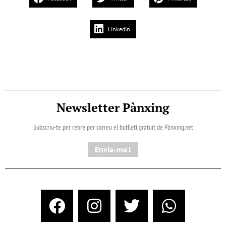
LinkedIn
Newsletter Pànxing
Subscriu-te per rebre per correu el butlletí gratuït de Pànxing.net​
Envia-me'l