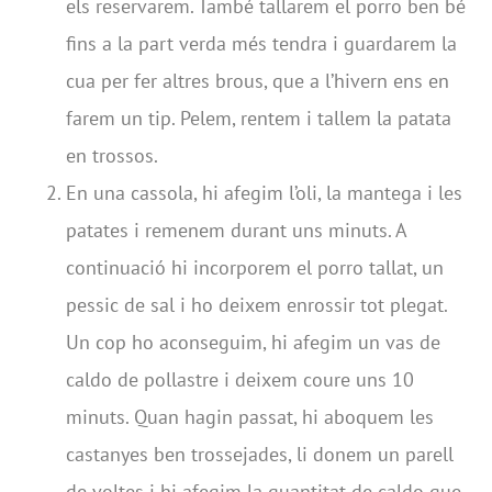
els reservarem. També tallarem el porro ben bé
fins a la part verda més tendra i guardarem la
cua per fer altres brous, que a l’hivern ens en
farem un tip. Pelem, rentem i tallem la patata
en trossos.
En una cassola, hi afegim l’oli, la mantega i les
patates i remenem durant uns minuts. A
continuació hi incorporem el porro tallat, un
pessic de sal i ho deixem enrossir tot plegat.
Un cop ho aconseguim, hi afegim un vas de
caldo de pollastre i deixem coure uns 10
minuts. Quan hagin passat, hi aboquem les
castanyes ben trossejades, li donem un parell
de voltes i hi afegim la quantitat de caldo que