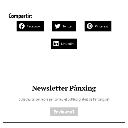
Compartir:
Facebook
Twitter
Pinterest
LinkedIn
Newsletter Pànxing
Subscriu-te per rebre per correu el butlletí gratuït de Pànxing.net​
Envia-me'l