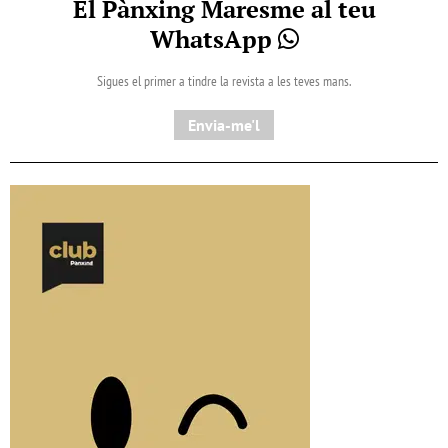
El Pànxing Maresme al teu
WhatsApp
Sigues el primer a tindre la revista a les teves mans.
Envia-me'l