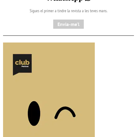
Sigues el primer a tindre la revista a les teves mans.
Envia-me'l