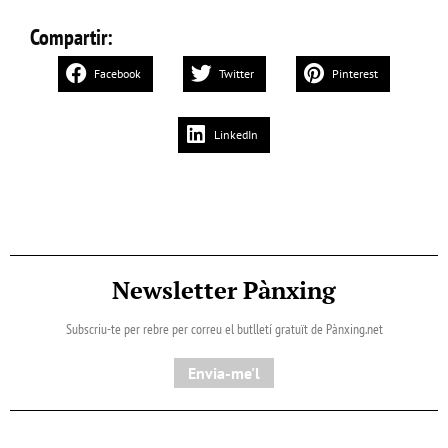
Compartir:
Facebook
Twitter
Pinterest
LinkedIn
Newsletter Pànxing
Subscriu-te per rebre per correu el butlletí gratuït de Pànxing.net​
Envia-me'l