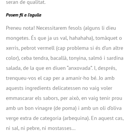
seran de qualitat.
Posem fil a l’agulla
Preneu nota! Necessitarem fesols (alguns li dieu
mongetes. És que ja us val, hahahaha), tomàquet o
xerris, pebrot vermell (cap problema si és d’un altre
color), ceba tendra, bacallà, tonyina, salmó i sardina
salada, de la que en diuen “anxovada”. I, després,
trenqueu-vos el cap per a amanir-ho bé. Jo amb
aquests ingredients delicatessen no vaig voler
emmascarar els sabors, per això, en vaig tenir prou
amb un bon vinagre (de poma) i amb un oli d’oliva
verge extra de categoria (arbequina). En aquest cas,
ni sal, ni pebre, ni mostasses…