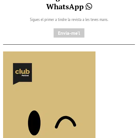
WhatsApp
Sigues el primer a tindre la revista a les teves mans.
Envia-me'l