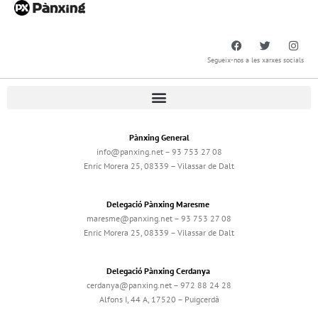
Segueix-nos a les xarxes socials
Pànxing General
info@panxing.net – 93 753 27 08
Enric Morera 25, 08339 – Vilassar de Dalt
Delegació Pànxing Maresme
maresme@panxing.net – 93 753 27 08
Enric Morera 25, 08339 – Vilassar de Dalt
Delegació Pànxing Cerdanya
cerdanya@panxing.net – 972 88 24 28
Alfons I, 44 A, 17520 – Puigcerdà