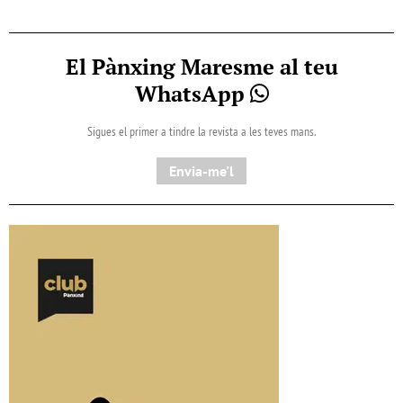
El Pànxing Maresme al teu
WhatsApp
Sigues el primer a tindre la revista a les teves mans.
Envia-me'l