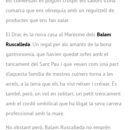
els comensals es puguin cruspir els sabors d’una
comarca que ens obsequia amb un reguitzell de
productes que ens fan xalar.
El Drac és la nova casa al Maresme dels
Balam
Ruscalleda
. Un regal per als amants de la bona
gastronomia, que havien quedat orfes amb el
tancament del Sant Pau i que veuen com una part
d’aquesta família de mestres cuiners torna a les
arrels, a la terra que els ha vist néixer i créixer. És
també, però, un vol en solitari; un petit trencament
amb el cordó umbilical que ha lligat la seva carrera
professional amb la mare.
No obstant però, Balam Ruscalleda no emprèn