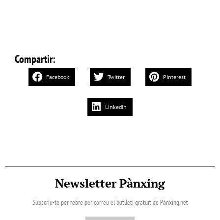
Compartir:
Facebook
Twitter
Pinterest
LinkedIn
Newsletter Pànxing
Subscriu-te per rebre per correu el butlletí gratuït de Pànxing.net​