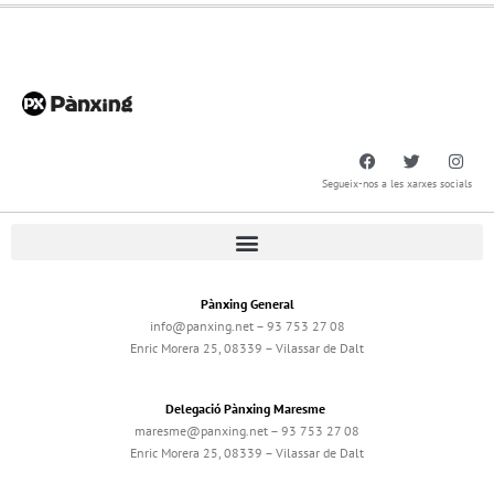
Segueix-nos a les xarxes socials
Pànxing General
info@panxing.net – 93 753 27 08
Enric Morera 25, 08339 – Vilassar de Dalt
Delegació Pànxing Maresme
maresme@panxing.net – 93 753 27 08
Enric Morera 25, 08339 – Vilassar de Dalt