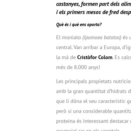
castanyes, formen part dels ali
i els primers mesos de fred despr
Què és i què ens aporta?
El moniato
(Ipomoea batatas)
és 
central. Van arribar a Europa, d’
la mà de
Cristòfor Colom
. Es cal
més de 8.000 anys!
Les principals propietats nutrici
amb la gran quantitat d’hidrats 
que li dóna el seu característic 
però si una considerable quantita
proteïna és interessant destacar
essencial rar en els vegetals.