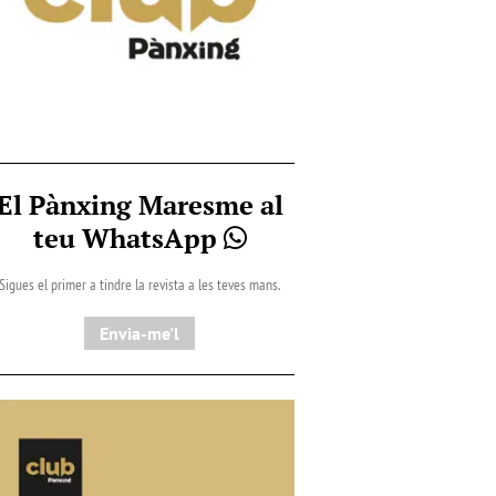
El Pànxing Maresme al
teu WhatsApp
Sigues el primer a tindre la revista a les teves mans.
Envia-me'l