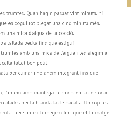
les trumfes. Quan hagin passat vint minuts, hi
que es cogui tot plegat uns cinc minuts més.
em una mica d’aigua de la cocció.
ba tallada petita fins que estigui
s trumfes amb una mica de l’aigua i les afegim a
allà tallat ben petit.
nata per cuinar i ho anem integrant fins que
rn, l’untem amb mantega i comencem a col·locar
ercalades per la brandada de bacallà. Un cop les
ntal per sobre i fornegem fins que el formatge