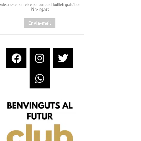
Subscriu-te per rebre per correu el butlletí gratuït de
Pànxing.net​
Envia-me'l