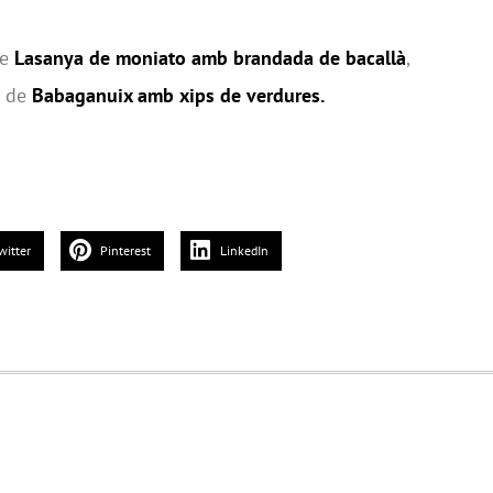
de
Lasanya de moniato amb brandada de bacallà
,
a de
Babaganuix amb xips de verdures.
witter
Pinterest
LinkedIn