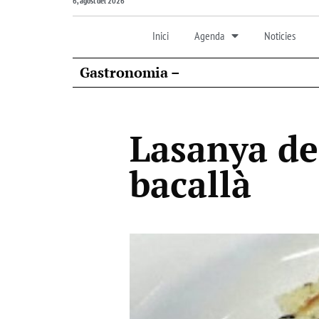
6, agost del 2026
Inici
Agenda
Noticies
Gastronomia –
Lasanya d
bacallà