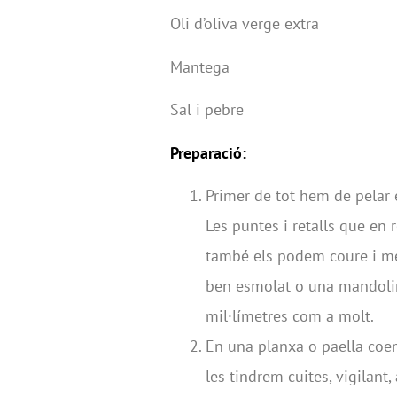
Oli d’oliva verge extra
Mantega
Sal i pebre
Preparació:
Primer de tot hem de pelar 
Les puntes i retalls que en
també els podem coure i men
ben esmolat o una mandolin
mil·límetres com a molt.
En una planxa o paella coem
les tindrem cuites, vigilant,