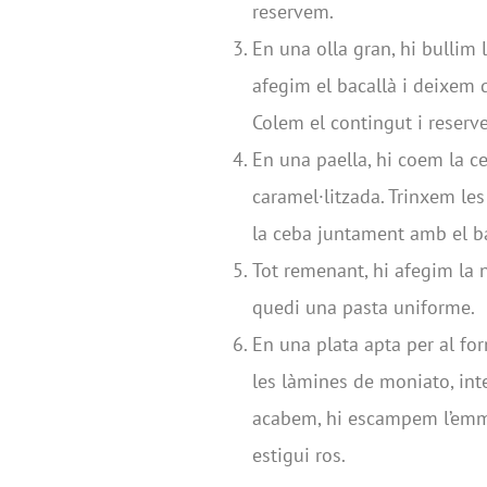
reservem.
En una olla gran, hi bullim 
afegim el bacallà i deixem 
Colem el contingut i reserv
En una paella, hi coem la ce
caramel·litzada. Trinxem le
la ceba juntament amb el bac
Tot remenant, hi afegim la 
quedi una pasta uniforme.
En una plata apta per al fo
les làmines de moniato, int
acabem, hi escampem l’emme
estigui ros.