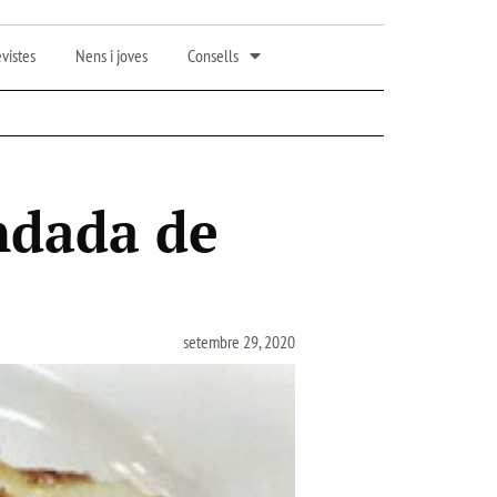
vistes
Nens i joves
Consells
ndada de
setembre 29, 2020