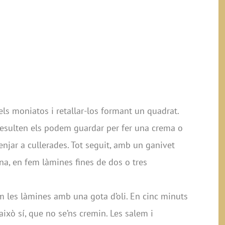
els moniatos i retallar-los formant un quadrat.
 resulten els podem guardar per fer una crema o
jar a cullerades. Tot seguit, amb un ganivet
a, en fem làmines fines de dos o tres
 les làmines amb una gota d’oli. En cinc minuts
 això sí, que no se’ns cremin. Les salem i