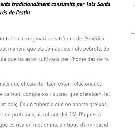
ments tradicionalment consumits per Tots Sants
és de l’estiu
un tubercle originari dels tròpics de l’Amèrica
igual manera que els tomàquets i els pebrots, de
cula que ha estat cultivada per l’home des de fa
onals que el caracteritzen estan relacionades
de carboni complexos i sucres que ofereixen, fet
gust dolç. És un tubercle que no aporta greixos,
t de proteïnes, al voltant del 2%. D’aquesta
 que és rica en metionina, un tipus d’aminoàcid