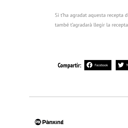
Si t’ha agradat aquesta recepta 
també t’agradarà llegir la recept
Compartir:
Facebook
T