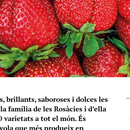
, brillants, saboroses i dolces les
 família de les Rosàcies i d’ella
 varietats a tot el món. És
nyola que més produeix en