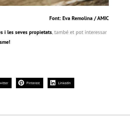
Font: Eva Remolina / AMIC
 i les seves propietats
, també et pot interessar
esme!
witter
Pinterest
LinkedIn