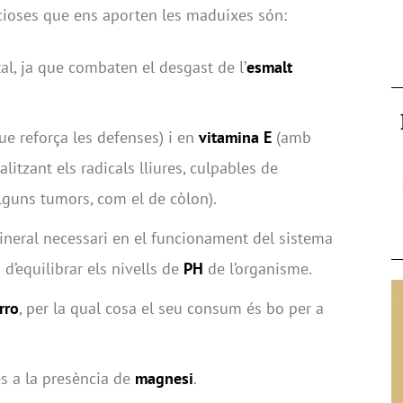
cioses que ens aporten les maduixes són:
l, ja que combaten el desgast de l’
esmalt
ue reforça les defenses) i en
vitamina E
(amb
litzant els radicals lliures, culpables de
’alguns tumors, com el de còlon).
ineral necessari en el funcionament del sistema
 d’equilibrar els nivells de
PH
de l’organisme.
rro
, per la qual cosa el seu consum és bo per a
es a la presència de
magnesi
.