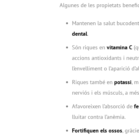
Algunes de les propietats benefi
Mantenen la salut bucodenta
dental
.
Són riques en
vitamina C
(q
accions antioxidants i neutra
l’envelliment o l’aparició d
Riques també en
potassi
, m
nerviós i els músculs, a més
Afavoreixen l’absorció de
fe
lluitar contra l’anèmia.
Fortifiquen els ossos
, gràci