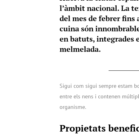
l’àmbit nacional. La 
del mes de febrer fins a
cuina són innombrables
en batuts, integrades
melmelada.
Sigui com sigui sempre estam bo
entre els nens i contenen múltipl
organisme.
Propietats benefi