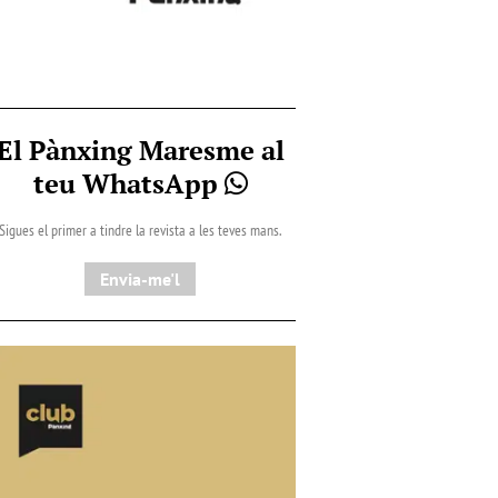
El Pànxing Maresme al
teu WhatsApp
Sigues el primer a tindre la revista a les teves mans.
Envia-me'l