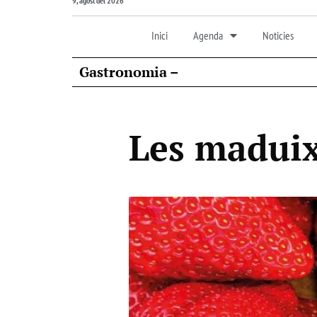
9, agost del 2026
Inici
Agenda
Noticies
Gastronomia –
Les maduixe