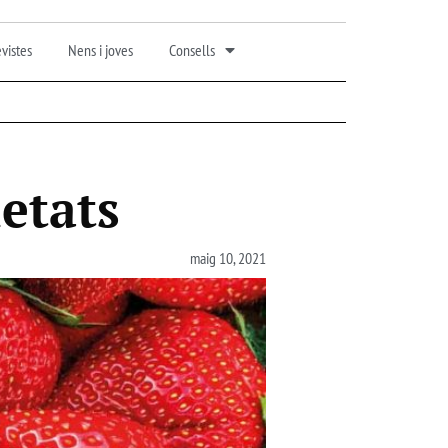
vistes
Nens i joves
Consells
ietats
maig 10, 2021