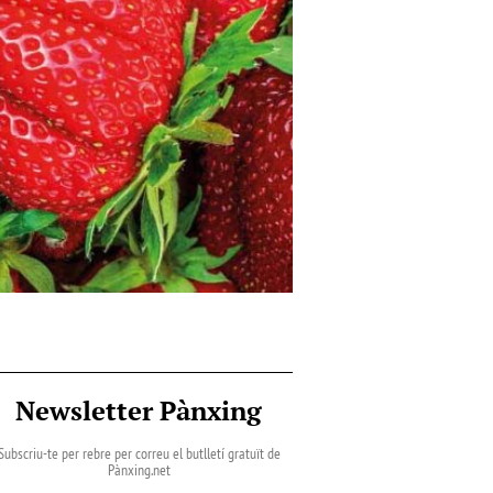
Newsletter Pànxing
Subscriu-te per rebre per correu el butlletí gratuït de
Pànxing.net​