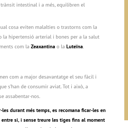
 trànsit intestinal i a més, equilibren el
qual cosa eviten malalties o trastorns com la
o la hipertensió arterial i bones per a la salut
gments com la
Zeaxantina
o la
Luteïna
.
nen com a major desavantatge el seu fàcil i
ue s’han de consumir aviat. Tot i això, a
se assabentar-nos.
r-les durant més temps, es recomana ficar-les en
s entre si, i sense treure les tiges fins al moment