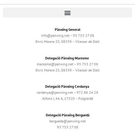
Pànxing General
info@panxing.net – 93 753 27 08
Enric Morera 25, 08339 – Vilassar de Dalt
Delegació Pànxing Maresme
maresme@panxing.net – 93 753 27 08
Enric Morera 25, 08339 – Vilassar de Dalt
Delegació Pànxing Cerdanya
cerdanya@panxing.net – 972 88 24 28
Alfons I, 44 A, 17520 – Puigcerdà
Delegació Pànxing Berguedà
bergueda@panxing.net
93 753 27 08