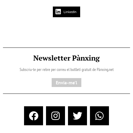
LinkedIn
Newsletter Pànxing
Subscriu-te per rebre per correu el butlletí gratuït de Pànxing.net​
Envia-me'l