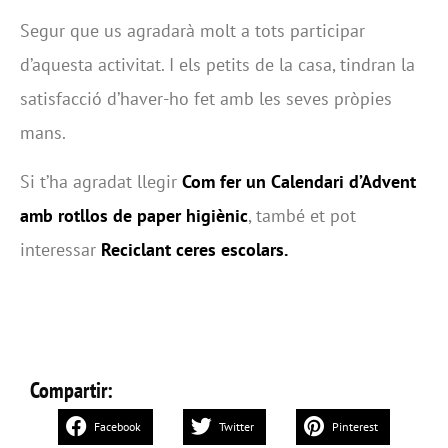
Segur que us agradarà molt a tots participar
d’aquesta activitat. I els petits de la casa, tindran la
satisfacció d’haver-ho fet amb les seves pròpies
mans.
Si t’ha agradat llegir
Com fer un Calendari d’Advent
amb rotllos de paper higiènic
, també et pot
interessar
Reciclant ceres escolars.
Compartir:
Facebook
Twitter
Pinterest