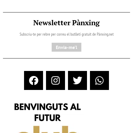
Newsletter Pànxing
Subscriu-te per rebre per correu el butlletí gratuït de Pànxing.net​
Envia-me'l