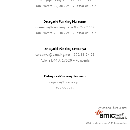
Enric Morera 25, 08339 – Vilassar de Dalt
Delegació Pànxing Maresme
maresme@panxing.net – 93 753 27 08
Enric Morera 25, 08339 – Vilassar de Dalt
Delegació Pànxing Cerdanya
cerdanya@panxing.net – 972 88 24 28
Alfons I, 44 A, 17520 – Puigcerdà
Delegació Pànxing Berguedà
bergueda@panxing.net
93 753 27 08
Associat a l'àrea digital
Web auditada per OJD Interactive