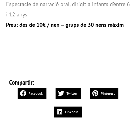
Espectacle de narració oral, dirigit a infants d’entre 6
i 12 anys.
Preu: des de 10€ / nen – grups de 30 nens màxim
Compartir:
Facebook
Twitter
Pinterest
LinkedIn