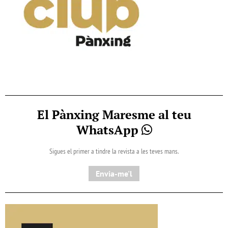
El Pànxing Maresme al teu
WhatsApp
Sigues el primer a tindre la revista a les teves mans.
Envia-me'l