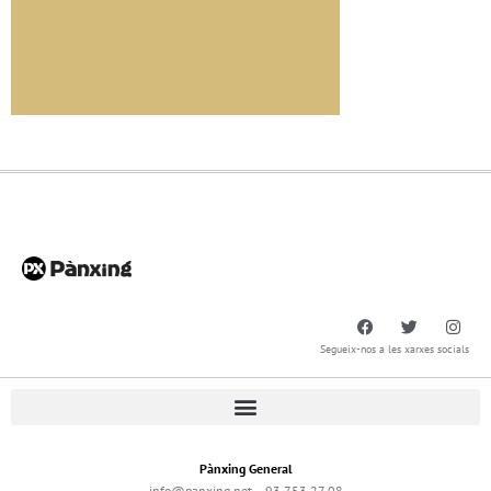
Segueix-nos a les xarxes socials
Pànxing General
info@panxing.net – 93 753 27 08